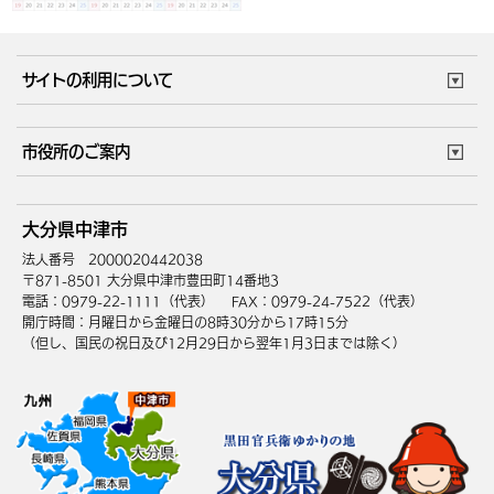
サイトの利用について
このサイトについて
個人情報の取扱い
市役所のご案内
ウェブアクセシビリティ
リンク・著作権
庁舎地図
組織案内
サイトマップ
大分県中津市
中津市へのアクセス
法人番号 2000020442038
〒871-8501 大分県中津市豊田町14番地3
電話：0979-22-1111（代表）
FAX：0979-24-7522（代表）
開庁時間：月曜日から金曜日の8時30分から17時15分
（但し、国民の祝日及び12月29日から翌年1月3日までは除く）