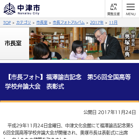
閲
M
覧
E
サイト内検索
文字の大きさ
TOP
カテゴリ
市長室
市長フォトアルバム
2017年
11月
支
N
援
U
拡大
標準
縮小
市長室
背景色
公式SNS
黒
青
白
Facebook
X (Twitter)
YouTube
やさしい日本語
【市長フォト】福澤諭吉記念 第56回全国高等
総合メニュー
学校弁論大会 表彰式
ふりがなをつける
くらしの情報
届出・登録・証明
保険・年金
事業者の方へ
よみあげる
公開日 2017年11月24日
福祉・介護
健康・予防
入札・契約
産業・雇用
子育て・教育
平成29年11月24日金曜日、中津文化会館にて福澤諭吉記念第5
言語を選択
6回全国高等学校弁論大会が開催され、奥塚市長は表彰式に出席
税金
住宅・インフラ
農林水産業
税金
施設情報
子どもを預ける
観光・移住
英語（English）
中国語（簡体字）