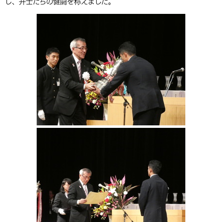
し、弁士たちの健闘を称えました。
環境・衛生
生涯学習・スポーツ・人権
都市整備
手当・助成
健康・医療
観光なび
スポットを探す
市政情報
中国語（繁体字）
韓国語（한국어）
選挙
外国人の方向け情報
相談・支援・情報
計画・施策
遊ぶ・体験する
グルメ・食べる
中津市について
市役所の紹介
組織案内
買う・おみやげ
四季のイベント・祭り
地方創生・地域活性化
広報・広聴
移住・定住
行政・計画