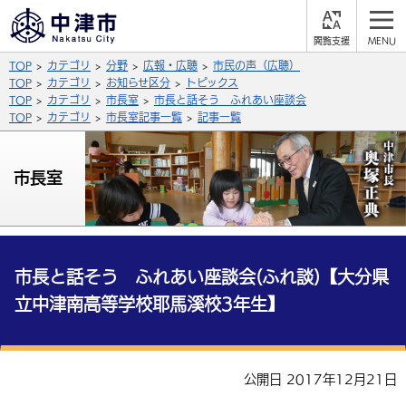
閲
M
覧
E
サイト内検索
文字の大きさ
TOP
カテゴリ
分野
広報・広聴
市民の声（広聴）
支
N
援
U
TOP
カテゴリ
お知らせ区分
トピックス
拡大
標準
縮小
TOP
カテゴリ
市長室
市長と話そう ふれあい座談会
TOP
カテゴリ
市長室記事一覧
記事一覧
背景色
公式SNS
黒
青
白
市長室
Facebook
X (Twitter)
YouTube
やさしい日本語
総合メニュー
ふりがなをつける
くらしの情報
市長と話そう ふれあい座談会(ふれ談)【大分県
立中津南高等学校耶馬溪校3年生】
届出・登録・証明
保険・年金
事業者の方へ
よみあげる
福祉・介護
健康・予防
入札・契約
産業・雇用
子育て・教育
言語を選択
公開日 2017年12月21日
税金
住宅・インフラ
農林水産業
税金
施設情報
子どもを預ける
観光・移住
英語（English）
中国語（簡体字）