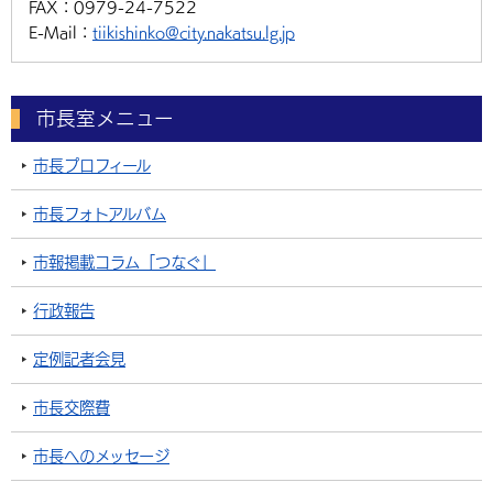
FAX：
0979-24-7522
E-Mail：
tiikishinko@city.nakatsu.lg.jp
市長室メニュー
市長プロフィール
市長フォトアルバム
市報掲載コラム「つなぐ」
行政報告
定例記者会見
市長交際費
市長へのメッセージ