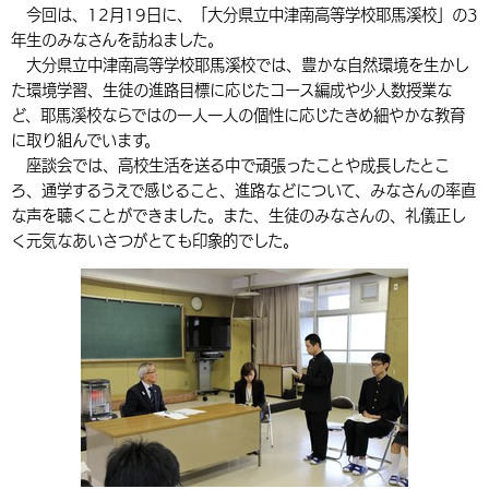
今回は、12月19日に、「大分県立中津南高等学校耶馬溪校」の3
環境・衛生
生涯学習・スポーツ・人権
都市整備
手当・助成
健康・医療
観光なび
スポットを探す
市政情報
年生のみなさんを訪ねました。
中国語（繁体字）
韓国語（한국어）
大分県立中津南高等学校耶馬溪校では、豊かな自然環境を生かし
選挙
外国人の方向け情報
相談・支援・情報
計画・施策
遊ぶ・体験する
グルメ・食べる
中津市について
市役所の紹介
た環境学習、生徒の進路目標に応じたコース編成や少人数授業な
組織案内
ど、耶馬溪校ならではの一人一人の個性に応じたきめ細やかな教育
買う・おみやげ
四季のイベント・祭り
地方創生・地域活性化
広報・広聴
に取り組んでいます。
座談会では、高校生活を送る中で頑張ったことや成長したとこ
移住・定住
行政・計画
ろ、通学するうえで感じること、進路などについて、みなさんの率直
な声を聴くことができました。また、生徒のみなさんの、礼儀正し
く元気なあいさつがとても印象的でした。