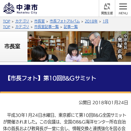
閲
M
覧
E
サイト内検索
文字の大きさ
TOP
カテゴリ
市長室
市長フォトアルバム
2018年
1月
支
N
援
U
TOP
カテゴリ
市長室記事一覧
記事一覧
拡大
標準
縮小
背景色
市長室
公式SNS
黒
青
白
Facebook
X (Twitter)
YouTube
やさしい日本語
総合メニュー
【市長フォト】第10回B&Gサミット
ふりがなをつける
くらしの情報
届出・登録・証明
保険・年金
事業者の方へ
公開日 2018年01月24日
よみあげる
福祉・介護
健康・予防
入札・契約
産業・雇用
子育て・教育
平成30年1月24日水曜日、東京都にて第10回B&G全国サミット
言語を選択
が開催されました。この会議は、全国のB&G海洋センター所在自治
税金
住宅・インフラ
農林水産業
税金
施設情報
子どもを預ける
観光・移住
英語（English）
中国語（簡体字）
体の首長および教育長が一堂に会し、情報交換と連携強化を図る会