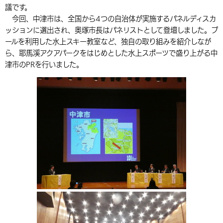
議です。
環境・衛生
生涯学習・スポーツ・人権
都市整備
手当・助成
健康・医療
観光なび
スポットを探す
市政情報
中国語（繁体字）
韓国語（한국어）
今回、中津市は、全国から4つの自治体が実施するパネルディスカ
ッションに選出され、奥塚市長はパネリストとして登壇しました。プ
選挙
外国人の方向け情報
相談・支援・情報
計画・施策
遊ぶ・体験する
グルメ・食べる
中津市について
市役所の紹介
ールを利用した水上スキー教室など、独自の取り組みを紹介しなが
組織案内
ら、耶馬溪アクアパークをはじめとした水上スポーツで盛り上がる中
買う・おみやげ
四季のイベント・祭り
地方創生・地域活性化
広報・広聴
津市のPRを行いました。
移住・定住
行政・計画