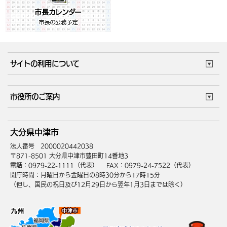
サイトの利用について
このサイトについて
個人情報の取扱い
市役所のご案内
ウェブアクセシビリティ
リンク・著作権
庁舎地図
組織案内
サイトマップ
大分県中津市
中津市へのアクセス
法人番号 2000020442038
〒871-8501 大分県中津市豊田町14番地3
電話：0979-22-1111（代表）
FAX：0979-24-7522（代表）
開庁時間：月曜日から金曜日の8時30分から17時15分
（但し、国民の祝日及び12月29日から翌年1月3日までは除く）