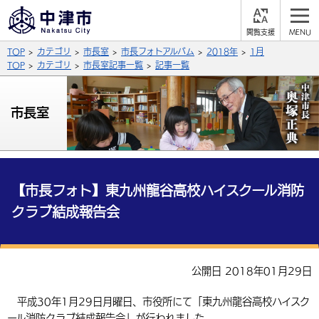
閲
M
覧
E
サイト内検索
文字の大きさ
TOP
カテゴリ
市長室
市長フォトアルバム
2018年
1月
支
N
援
U
TOP
カテゴリ
市長室記事一覧
記事一覧
拡大
標準
縮小
背景色
市長室
公式SNS
黒
青
白
Facebook
X (Twitter)
YouTube
やさしい日本語
総合メニュー
【市長フォト】東九州龍谷高校ハイスクール消防
クラブ結成報告会
ふりがなをつける
くらしの情報
届出・登録・証明
保険・年金
事業者の方へ
よみあげる
公開日 2018年01月29日
福祉・介護
健康・予防
入札・契約
産業・雇用
子育て・教育
言語を選択
平成30年1月29日月曜日、市役所にて「東九州龍谷高校ハイスク
税金
住宅・インフラ
農林水産業
税金
施設情報
子どもを預ける
観光・移住
英語（English）
中国語（簡体字）
ール消防クラブ結成報告会」が行われました。