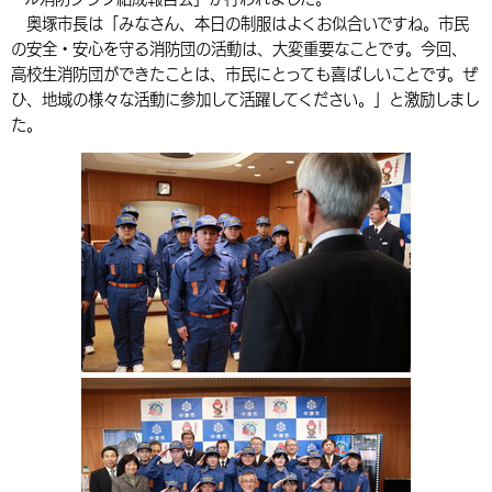
奥塚市長は「みなさん、本日の制服はよくお似合いですね。市民
環境・衛生
生涯学習・スポーツ・人権
都市整備
手当・助成
健康・医療
観光なび
スポットを探す
市政情報
中国語（繁体字）
韓国語（한국어）
の安全・安心を守る消防団の活動は、大変重要なことです。今回、
選挙
外国人の方向け情報
高校生消防団ができたことは、市民にとっても喜ばしいことです。ぜ
相談・支援・情報
計画・施策
遊ぶ・体験する
グルメ・食べる
中津市について
市役所の紹介
ひ、地域の様々な活動に参加して活躍してください。」と激励しまし
組織案内
買う・おみやげ
四季のイベント・祭り
た。
地方創生・地域活性化
広報・広聴
移住・定住
行政・計画