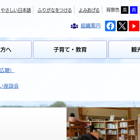
背景色
黒
青
やさしい日本語
ふりがなをつける
よみあげる
組織案内
の方へ
子育て・教育
観
広聴）
い座談会