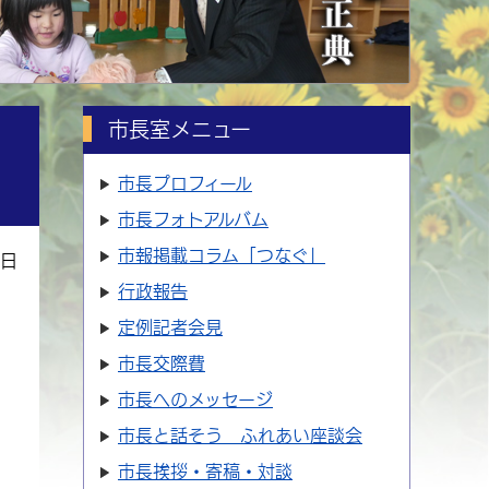
市長室メニュー
市長プロフィール
市長フォトアルバム
市報掲載コラム「つなぐ」
1日
行政報告
定例記者会見
市長交際費
市長へのメッセージ
市長と話そう ふれあい座談会
市長挨拶・寄稿・対談