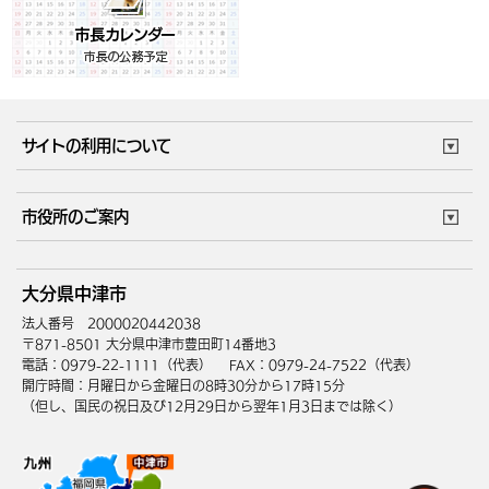
サイトの利用について
このサイトについて
個人情報の取扱い
市役所のご案内
ウェブアクセシビリティ
リンク・著作権
庁舎地図
組織案内
サイトマップ
大分県中津市
中津市へのアクセス
法人番号 2000020442038
〒871-8501 大分県中津市豊田町14番地3
電話：0979-22-1111（代表）
FAX：0979-24-7522（代表）
開庁時間：月曜日から金曜日の8時30分から17時15分
（但し、国民の祝日及び12月29日から翌年1月3日までは除く）