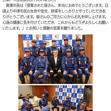
奥塚市長は「受章された皆さん、本当におめでとうございます。日
環境・衛生
生涯学習・スポーツ・人権
都市整備
手当・助成
健康・医療
観光なび
スポットを探す
市政情報
中国語（繁体字）
韓国語（한국어）
頃より中津市民の生命や安全、財産をしっかりと守っていただきあ
選挙
外国人の方向け情報
りがとうございます。皆さんのご尽力に心からお礼を申し上げます。
相談・支援・情報
計画・施策
遊ぶ・体験する
グルメ・食べる
中津市について
市役所の紹介
心身の健康に気を付けていただき、これからもどうぞよろしくお願い
組織案内
買う・おみやげ
四季のイベント・祭り
いたします。」とお祝いと感謝の言葉を贈りました。
地方創生・地域活性化
広報・広聴
移住・定住
行政・計画