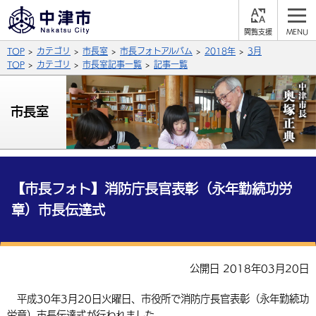
閲
M
覧
E
サイト内検索
文字の大きさ
TOP
カテゴリ
市長室
市長フォトアルバム
2018年
3月
支
N
援
U
TOP
カテゴリ
市長室記事一覧
記事一覧
拡大
標準
縮小
背景色
市長室
公式SNS
黒
青
白
Facebook
X (Twitter)
YouTube
やさしい日本語
総合メニュー
【市長フォト】消防庁長官表彰（永年勤続功労
章）市長伝達式
ふりがなをつける
くらしの情報
届出・登録・証明
保険・年金
事業者の方へ
よみあげる
公開日 2018年03月20日
福祉・介護
健康・予防
入札・契約
産業・雇用
子育て・教育
言語を選択
平成30年3月20日火曜日、市役所で消防庁長官表彰（永年勤続功
税金
住宅・インフラ
農林水産業
税金
施設情報
子どもを預ける
観光・移住
英語（English）
中国語（簡体字）
労章）市長伝達式が行われました。