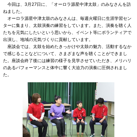
今回は、3月27日に、「オーロラ源星中津太鼓」のみなさんを訪
環境・衛生
生涯学習・スポーツ・人権
都市整備
手当・助成
健康・医療
観光なび
スポットを探す
市政情報
ねました。
中国語（繁体字）
韓国語（한국어）
選挙
外国人の方向け情報
オーロラ源星中津太鼓のみなさん
は、毎週火曜日に生涯学習セン
相談・支援・情報
計画・施策
遊ぶ・体験する
グルメ・食べる
中津市について
市役所の紹介
ターに集まり、太鼓演奏の練習をしています。また、演奏を聴く人
組織案内
買う・おみやげ
四季のイベント・祭り
たちを元気にしたいという思いから、
イベント等にボランティアで
地方創生・地域活性化
広報・広聴
出演し、地域の元気づくりに貢献しています。
移住・定住
行政・計画
座談会では、太鼓を始めたきっかけや太鼓の魅力、活動するなか
で感じることなどについて、さまざまな声を聴くことができまし
た。座談会終了後には練習の様子を見学させていただき、メリハリ
のあるパフォーマンスと体中に響く大迫力の演奏に圧倒されまし
た。