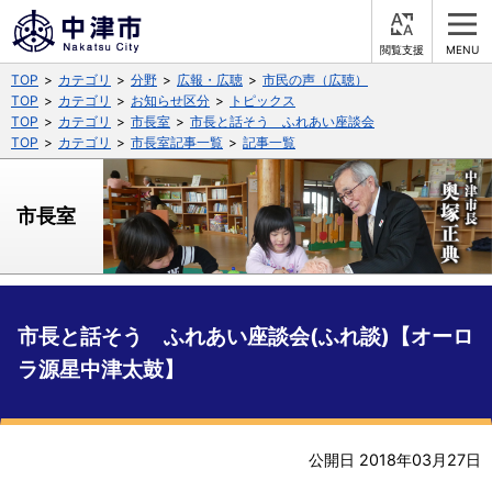
閲
M
覧
E
サイト内検索
文字の大きさ
TOP
カテゴリ
分野
広報・広聴
市民の声（広聴）
支
N
援
U
TOP
カテゴリ
お知らせ区分
トピックス
拡大
標準
縮小
TOP
カテゴリ
市長室
市長と話そう ふれあい座談会
TOP
カテゴリ
市長室記事一覧
記事一覧
背景色
公式SNS
黒
青
白
市長室
Facebook
X (Twitter)
YouTube
やさしい日本語
総合メニュー
くらしの情報
ふりがなをつける
市長と話そう ふれあい座談会(ふれ談)【オーロ
ラ源星中津太鼓】
届出・登録・証明
保険・年金
事業者の方へ
よみあげる
福祉・介護
健康・予防
入札・契約
産業・雇用
子育て・教育
言語を選択
公開日 2018年03月27日
税金
住宅・インフラ
農林水産業
税金
施設情報
子どもを預ける
観光・移住
英語（English）
中国語（簡体字）