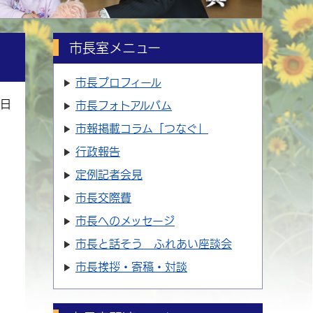
市長室メニュー
市長プロフィール
3日
市長フォトアルバム
市報掲載コラム「つなぐ」
行政報告
定例記者会見
市長交際費
市長へのメッセージ
市長と話そう ふれあい座談会
市長挨拶・寄稿・対談