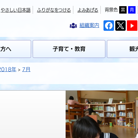
背景色
黒
青
やさしい日本語
ふりがなをつける
よみあげる
組織案内
の方へ
子育て・教育
観
2018年
7月