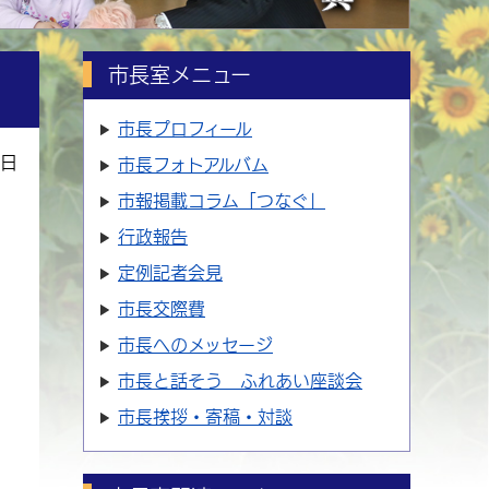
市長室メニュー
市長プロフィール
4日
市長フォトアルバム
市報掲載コラム「つなぐ」
行政報告
定例記者会見
市長交際費
市長へのメッセージ
市長と話そう ふれあい座談会
市長挨拶・寄稿・対談