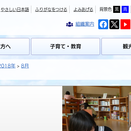
背景色
黒
青
やさしい日本語
ふりがなをつける
よみあげる
組織案内
の方へ
子育て・教育
観
2018年
8月