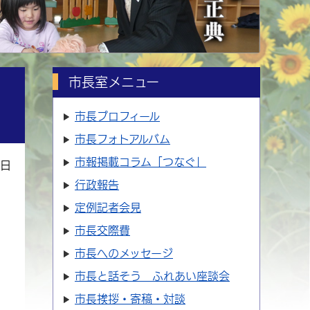
市長室メニュー
市長プロフィール
市長フォトアルバム
市報掲載コラム「つなぐ」
9日
行政報告
定例記者会見
市長交際費
市長へのメッセージ
市長と話そう ふれあい座談会
市長挨拶・寄稿・対談