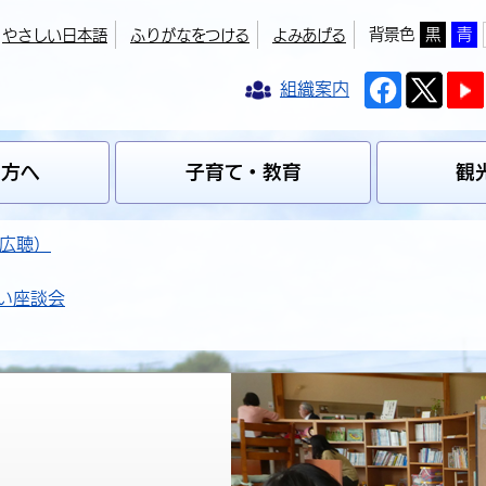
背景色
黒
青
やさしい日本語
ふりがなをつける
よみあげる
組織案内
の方へ
子育て・教育
観
広聴）
い座談会