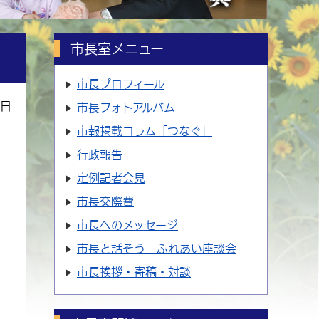
市長室メニュー
市長プロフィール
4日
市長フォトアルバム
市報掲載コラム「つなぐ」
行政報告
定例記者会見
市長交際費
市長へのメッセージ
市長と話そう ふれあい座談会
市長挨拶・寄稿・対談