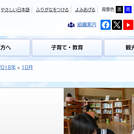
背景色
黒
青
やさしい日本語
ふりがなをつける
よみあげる
組織案内
の方へ
子育て・教育
観
2018年
10月