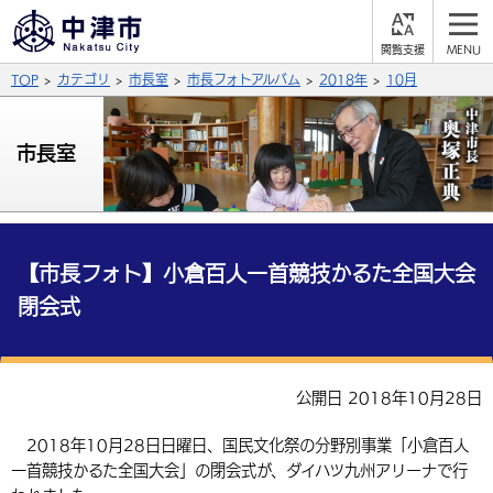
閲
M
覧
E
サイト内検索
文字の大きさ
TOP
カテゴリ
市長室
市長フォトアルバム
2018年
10月
支
N
援
U
拡大
標準
縮小
市長室
背景色
公式SNS
黒
青
白
Facebook
X (Twitter)
YouTube
やさしい日本語
【市長フォト】小倉百人一首競技かるた全国大会
総合メニュー
閉会式
ふりがなをつける
くらしの情報
届出・登録・証明
保険・年金
事業者の方へ
よみあげる
公開日 2018年10月28日
福祉・介護
健康・予防
入札・契約
産業・雇用
子育て・教育
2018年10月28日日曜日、国民文化祭の分野別事業「小倉百人
言語を選択
一首競技かるた全国大会」の閉会式が、ダイハツ九州アリーナで行
税金
住宅・インフラ
農林水産業
税金
施設情報
子どもを預ける
観光・移住
英語（English）
中国語（簡体字）