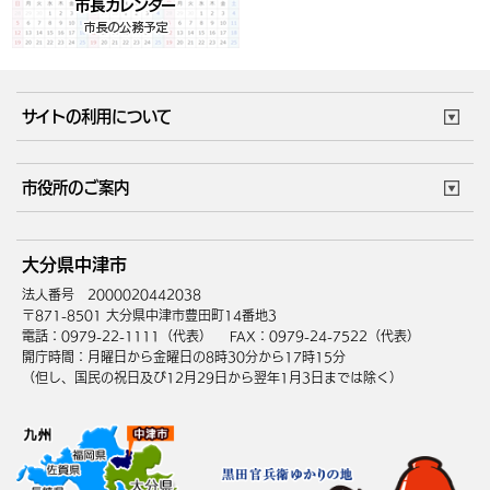
サイトの利用について
このサイトについて
個人情報の取扱い
市役所のご案内
ウェブアクセシビリティ
リンク・著作権
庁舎地図
組織案内
サイトマップ
大分県中津市
中津市へのアクセス
法人番号 2000020442038
〒871-8501 大分県中津市豊田町14番地3
電話：0979-22-1111（代表）
FAX：0979-24-7522（代表）
開庁時間：月曜日から金曜日の8時30分から17時15分
（但し、国民の祝日及び12月29日から翌年1月3日までは除く）