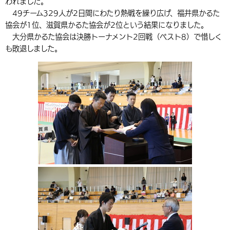
われました。
環境・衛生
生涯学習・スポーツ・人権
都市整備
49チーム329人が2日間にわたり熱戦を繰り広げ、福井県かるた
手当・助成
健康・医療
観光なび
スポットを探す
市政情報
中国語（繁体字）
韓国語（한국어）
協会が1位、滋賀県かるた協会が2位という結果になりました。
選挙
外国人の方向け情報
相談・支援・情報
計画・施策
遊ぶ・体験する
グルメ・食べる
大分県かるた協会は決勝トーナメント2回戦（ベスト8）で惜しく
中津市について
市役所の紹介
も敗退しました。
組織案内
買う・おみやげ
四季のイベント・祭り
地方創生・地域活性化
広報・広聴
移住・定住
行政・計画