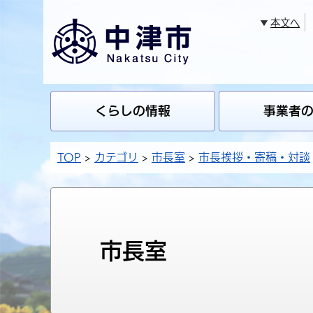
本文へ
くらしの情報
事業者
TOP
カテゴリ
市長室
市長挨拶・寄稿・対談
市長室