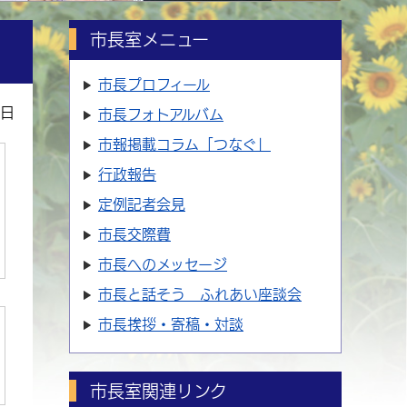
市長室メニュー
市長プロフィール
6日
市長フォトアルバム
市報掲載コラム「つなぐ」
行政報告
定例記者会見
市長交際費
市長へのメッセージ
市長と話そう ふれあい座談会
市長挨拶・寄稿・対談
市長室関連リンク