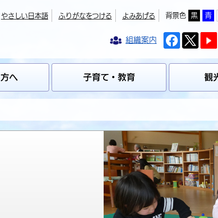
背景色
黒
青
やさしい日本語
ふりがなをつける
よみあげる
組織案内
の方へ
子育て・教育
観