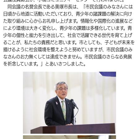
同会議の名誉会長である奥塚市長は、「市民会議のみなさんには
環境・衛生
生涯学習・スポーツ・人権
都市整備
手当・助成
健康・医療
観光なび
スポットを探す
市政情報
中国語（繁体字）
韓国語（한국어）
日頃から地道に活動いただいており、青少年の諸課題の解決に向け
選挙
外国人の方向け情報
た取り組みに心からお礼申し上げます。情報化や国際化の進展など
相談・支援・情報
計画・施策
遊ぶ・体験する
グルメ・食べる
中津市について
市役所の紹介
により環境は大きく変化し、青少年の課題は多様化しています。青
組織案内
買う・おみやげ
四季のイベント・祭り
少年の個性と能力を引き出して、社会で活躍できる世代を育て上げ
地方創生・地域活性化
広報・広聴
ることが、私たちの責務だと思います。市としても、子どもが未来を
移住・定住
行政・計画
描けるように社会環境を整えようと努めていますが、市民会議のみ
なさんのお力無くしては達成できません。市民会議のさらなる発展
を祈念しています。」とあいさつしました。