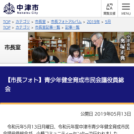
閲
M
覧
E
サイト内検索
文字の大きさ
TOP
カテゴリ
市長室
市長フォトアルバム
2019年
5月
支
N
援
U
TOP
カテゴリ
市長室記事一覧
記事一覧
拡大
標準
縮小
背景色
市長室
公式SNS
黒
青
白
Facebook
X (Twitter)
YouTube
やさしい日本語
総合メニュー
【市長フォト】青少年健全育成市民会議役員総
会
ふりがなをつける
くらしの情報
届出・登録・証明
保険・年金
事業者の方へ
よみあげる
公開日 2019年05月13日
福祉・介護
健康・予防
入札・契約
産業・雇用
子育て・教育
言語を選択
令和元年5月13日月曜日、令和元年度中津市青少年健全育成市民
税金
住宅・インフラ
農林水産業
税金
施設情報
子どもを預ける
観光・移住
英語（English）
中国語（簡体字）
会議役員総会が、小楠コミュニティーセンターで行われました。