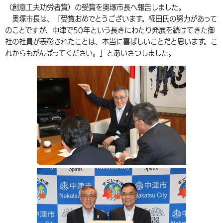
（創意工夫功労者賞）の受賞を奥塚市長へ報告しました。
環境・衛生
生涯学習・スポーツ・人権
都市整備
手当・助成
健康・医療
観光なび
スポットを探す
市政情報
中国語（繁体字）
韓国語（한국어）
奥塚市長は、「受賞おめでとうございます。椛田氏の努力があって
のことですが、中津で50年という長きにわたり発展を続けてきた御
選挙
外国人の方向け情報
相談・支援・情報
計画・施策
遊ぶ・体験する
グルメ・食べる
中津市について
市役所の紹介
社の社員が表彰されたことは、本当に喜ばしいことだと思います。こ
組織案内
れからもがんばってください。」とあいさつしました。
買う・おみやげ
四季のイベント・祭り
地方創生・地域活性化
広報・広聴
移住・定住
行政・計画