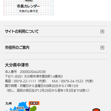
サイトの利用について
このサイトについて
個人情報の取扱い
市役所のご案内
ウェブアクセシビリティ
リンク・著作権
庁舎地図
組織案内
サイトマップ
大分県中津市
中津市へのアクセス
法人番号 2000020442038
〒871-8501 大分県中津市豊田町14番地3
電話：0979-22-1111（代表）
FAX：0979-24-7522（代表）
開庁時間：月曜日から金曜日の8時30分から17時15分
（但し、国民の祝日及び12月29日から翌年1月3日までは除く）