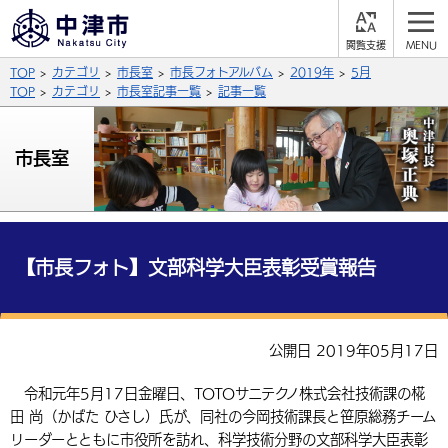
閲
M
覧
E
サイト内検索
文字の大きさ
TOP
カテゴリ
市長室
市長フォトアルバム
2019年
5月
支
N
援
U
TOP
カテゴリ
市長室記事一覧
記事一覧
拡大
標準
縮小
背景色
市長室
公式SNS
黒
青
白
Facebook
X (Twitter)
YouTube
やさしい日本語
総合メニュー
【市長フォト】文部科学大臣表彰受賞報告
ふりがなをつける
くらしの情報
届出・登録・証明
保険・年金
事業者の方へ
公開日 2019年05月17日
よみあげる
福祉・介護
健康・予防
入札・契約
産業・雇用
子育て・教育
令和元年5月17日金曜日、TOTOサニテクノ株式会社技術課の椛
言語を選択
田 尚（かばた ひさし）氏が、同社の今岡技術課長と笹原総務チーム
税金
住宅・インフラ
農林水産業
税金
施設情報
子どもを預ける
観光・移住
英語（English）
中国語（簡体字）
リーダーとともに市役所を訪れ、科学技術分野の文部科学大臣表彰