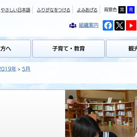
背景色
黒
青
やさしい日本語
ふりがなをつける
よみあげる
組織案内
の方へ
子育て・教育
観
2019年
5月