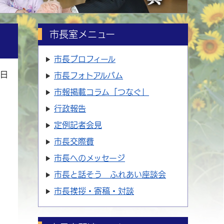
市長室メニュー
市長プロフィール
9日
市長フォトアルバム
市報掲載コラム「つなぐ」
行政報告
定例記者会見
市長交際費
市長へのメッセージ
市長と話そう ふれあい座談会
市長挨拶・寄稿・対談