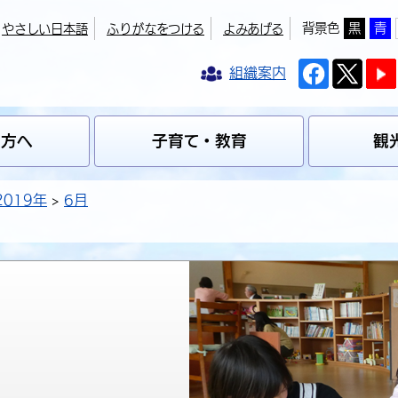
背景色
黒
青
やさしい日本語
ふりがなをつける
よみあげる
組織案内
の方へ
子育て・教育
観
2019年
6月