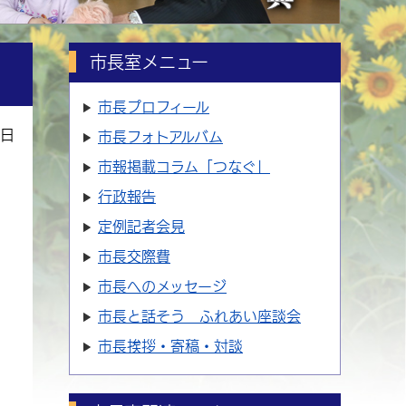
市長室メニュー
市長プロフィール
0日
市長フォトアルバム
市報掲載コラム「つなぐ」
行政報告
定例記者会見
市長交際費
市長へのメッセージ
市長と話そう ふれあい座談会
市長挨拶・寄稿・対談