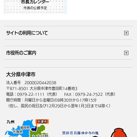
サイトの利用について
このサイトについて
個人情報の取扱い
市役所のご案内
ウェブアクセシビリティ
リンク・著作権
庁舎地図
組織案内
サイトマップ
大分県中津市
中津市へのアクセス
法人番号 2000020442038
〒871-8501 大分県中津市豊田町14番地3
電話：0979-22-1111（代表）
FAX：0979-24-7522（代表）
開庁時間：月曜日から金曜日の8時30分から17時15分
（但し、国民の祝日及び12月29日から翌年1月3日までは除く）