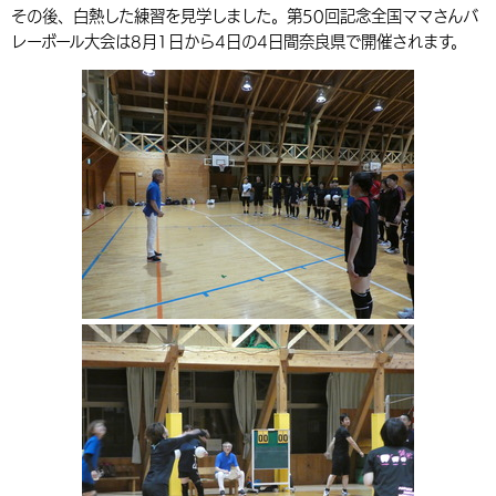
その後、白熱した練習を見学しました。第50回記念全国ママさんバ
環境・衛生
生涯学習・スポーツ・人権
都市整備
手当・助成
健康・医療
観光なび
スポットを探す
市政情報
中国語（繁体字）
韓国語（한국어）
レーボール大会は8月1日から4日の4日間奈良県で開催されます。
選挙
外国人の方向け情報
相談・支援・情報
計画・施策
遊ぶ・体験する
グルメ・食べる
中津市について
市役所の紹介
組織案内
買う・おみやげ
四季のイベント・祭り
地方創生・地域活性化
広報・広聴
移住・定住
行政・計画