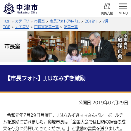
閲
M
覧
E
サイト内検索
文字の大きさ
TOP
カテゴリ
市長室
市長フォトアルバム
2019年
7月
支
N
援
U
TOP
カテゴリ
市長室記事一覧
記事一覧
拡大
標準
縮小
背景色
市長室
公式SNS
黒
青
白
Facebook
X (Twitter)
YouTube
やさしい日本語
総合メニュー
【市長フォト】J.はなみずき激励
ふりがなをつける
くらしの情報
届出・登録・証明
保険・年金
事業者の方へ
公開日 2019年07月29日
よみあげる
福祉・介護
健康・予防
入札・契約
産業・雇用
子育て・教育
令和元年7月29日月曜日、J.はなみずきママさんバレーボールチー
言語を選択
ムを激励に訪れました。奥塚市長は「全国大会では日頃の練習の成
税金
住宅・インフラ
農林水産業
税金
施設情報
子どもを預ける
観光・移住
英語（English）
中国語（簡体字）
果を存分に発揮してきてください。」と激励の言葉を送りました。