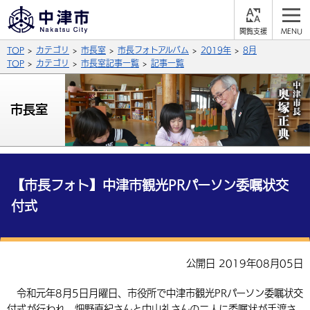
閲
M
覧
E
サイト内検索
文字の大きさ
TOP
カテゴリ
市長室
市長フォトアルバム
2019年
8月
支
N
援
U
TOP
カテゴリ
市長室記事一覧
記事一覧
拡大
標準
縮小
背景色
市長室
公式SNS
黒
青
白
Facebook
X (Twitter)
YouTube
やさしい日本語
総合メニュー
【市長フォト】中津市観光PRパーソン委嘱状交
付式
ふりがなをつける
くらしの情報
届出・登録・証明
保険・年金
事業者の方へ
よみあげる
公開日 2019年08月05日
福祉・介護
健康・予防
入札・契約
産業・雇用
子育て・教育
言語を選択
令和元年8月5日月曜日、市役所で中津市観光PRパーソン委嘱状交
税金
住宅・インフラ
農林水産業
税金
施設情報
子どもを預ける
観光・移住
英語（English）
中国語（簡体字）
付式が行われ、畑野直紀さんと中山礼さんの二人に委嘱状が手渡さ