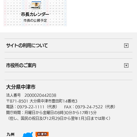
サイトの利用について
このサイトについて
個人情報の取扱い
市役所のご案内
ウェブアクセシビリティ
リンク・著作権
庁舎地図
組織案内
サイトマップ
大分県中津市
中津市へのアクセス
法人番号 2000020442038
〒871-8501 大分県中津市豊田町14番地3
電話：0979-22-1111（代表）
FAX：0979-24-7522（代表）
開庁時間：月曜日から金曜日の8時30分から17時15分
（但し、国民の祝日及び12月29日から翌年1月3日までは除く）