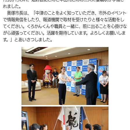
れました。
環境・衛生
生涯学習・スポーツ・人権
都市整備
手当・助成
健康・医療
観光なび
スポットを探す
市政情報
中国語（繁体字）
韓国語（한국어）
奥塚市長は、「中津のことをよく知っていただき、市外のイベント
選挙
外国人の方向け情報
で情報発信をしたり、報道機関で取材を受けたりと様々な活動をし
相談・支援・情報
計画・施策
遊ぶ・体験する
グルメ・食べる
中津市について
市役所の紹介
てください。くろかんくんや職員と一緒に、前に出ることを心掛けな
組織案内
買う・おみやげ
四季のイベント・祭り
がら頑張ってください。活躍を期待しています。よろしくお願いしま
地方創生・地域活性化
広報・広聴
す。」とあいさつしました。
移住・定住
行政・計画