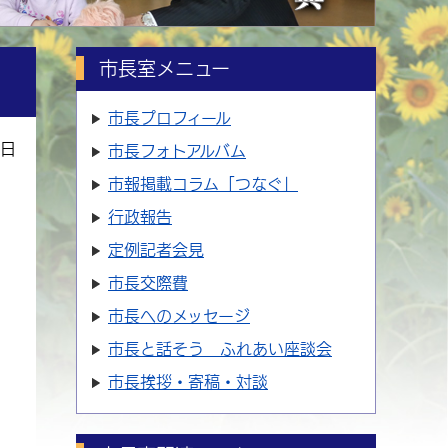
市長室メニュー
市長プロフィール
8日
市長フォトアルバム
市報掲載コラム「つなぐ」
行政報告
定例記者会見
市長交際費
市長へのメッセージ
市長と話そう ふれあい座談会
市長挨拶・寄稿・対談