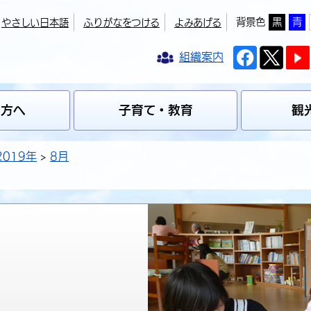
背景色
黒
青
やさしい日本語
ふりがなをつける
よみあげる
組織案内
の方へ
子育て・教育
観
2019年
8月