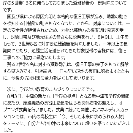
岸の5世帯13名に発令しておりました避難勧告の一部解除について
環境・衛生
生涯学習・スポーツ・人権
都市整備
手当・助成
健康・医療
観光なび
スポットを探す
市政情報
です。
中国語（繁体字）
韓国語（한국어）
国及び県による原因究明と本格的な復旧工事が進み、地盤の動き
選挙
外国人の方向け情報
相談・支援・情報
計画・施策
遊ぶ・体験する
グルメ・食べる
中津市について
市役所の紹介
を検知する伸縮計の動きもなくなったことから、対岸については、一
組織案内
定の安全性が確保されたため、九州北部地方の梅雨明け発表を受
買う・おみやげ
四季のイベント・祭り
地方創生・地域活性化
広報・広聴
け、対象世帯及び地元住民の皆さんに説明を行い、8月9日、正午を
もって、3世帯8名に対する避難勧告を解除しました。一年以上の長
移住・定住
行政・計画
期間にわたり、避難生活を送られてきた対象世帯の皆様には、復旧
工事へのご協力に感謝いたします。
残る2世帯5名に対する避難勧告は、復旧工事の完了をもって解除
する見込みです。引き続き、一日も早い現地の復旧に努めますととも
に、今後の防災対策に全力を尽くしてまいります。
次に、学びたい教育のまちづくりについてです。
8月3日、中津の新たな「学びの拠点」となる新中津市学校の開館
にあたり、慶應義塾の長谷山塾長をはじめ関係者をお迎えし、オー
プニング式典を行いました。式典に続いて開催したパネルディスカッ
ションでは、市内の高校生に「今、そして未来に求められる人材」
をテーマに、自分たちや中津の未来について想いを語っていただきま
した。