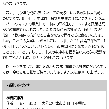
んでまいります。
次に、青少年育成の取組みとしての高校生による政策提言活動に
ついてです。8月4日、中津青年会議所主催の「なかつチャレンジユ
ニバーシティ2019事業」で、市内の高校生8チームによる政策提案
がこの議場で行われました。新たな特産品の提案や、商店街の活性
化策、財源確保の方策など自由な発想で様々なご提案をいただきま
した。これらの提案につきましては、今後、さらに議論を深めて、1
0月6日にプランコンテストとして、市民に向けて発表する予定との
ことです。市としましても、未来の中津市を担う若い人たちの活動を
歓迎するとともに、協力・支援してまいります。
以上をもちまして、報告を終わります。議員の皆様方におかれまし
ては、今後ともご指導ご協力いただきますようお願い申し上げます。
お問い合わせ
秘書広報課
住所：
〒871-8501 大分県中津市豊田町14番地3
TEL：
0979-62-9870