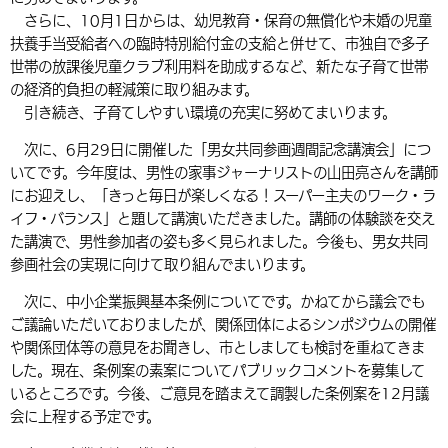
さらに、10月1日からは、幼児教育・保育の無償化や未婚の児童
扶養手当受給者への臨時特別給付金の支給と併せて、市独自で多子
世帯の放課後児童クラブ利用料を助成するなど、新たな子育て世帯
の経済的負担の軽減策に取り組みます。
引き続き、子育てしやすい環境の充実に努めてまいります。
次に、6月29日に開催した「男女共同参画週間記念講演会」につ
いてです。今年度は、男性の家事ジャーナリストの山田亮さんを講師
にお迎えし、「きっと毎日が楽しくなる！スーパー主夫のワーク・ラ
イフ・バランス」と題して講演いただきました。講師の体験談を交え
た講演で、男性参加者の姿も多く見られました。今後も、男女共同
参画社会の実現に向けて取り組んでまいります。
次に、中小企業振興基本条例についてです。かねてから議会でも
ご議論いただいておりましたが、関係団体によるシンポジウムの開催
や関係団体等の意見をお聞きし、市としましても検討を重ねてきま
した。現在、条例案の素案についてパブリックコメントを募集して
いるところです。今後、ご意見を踏まえて調製した条例案を12月議
会に上程する予定です。