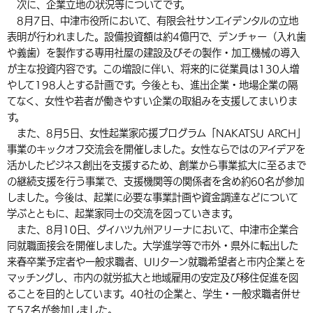
次に、企業立地の状況等についてです。
8月7日、中津市役所において、有限会社サンエイデンタルの立地
表明が行われました。設備投資額は約4億円で、デンチャー（入れ歯
や義歯）を製作する専用社屋の建設及びその製作・加工機械の導入
が主な投資内容です。この増設に伴い、将来的に従業員は130人増
やして198人とする計画です。今後とも、進出企業・地場企業の隔
てなく、女性や若者が働きやすい企業の取組みを支援してまいりま
す。
また、8月5日、女性起業家応援プログラム「NAKATSU ARCH」
事業のキックオフ交流会を開催しました。女性ならではのアイデアを
活かしたビジネス創出を支援するため、創業から事業拡大に至るまで
の継続支援を行う事業で、支援機関等の関係者を含め約60名が参加
しました。今後は、起業に必要な事業計画や資金調達などについて
学ぶとともに、起業家同士の交流を図っていきます。
また、8月10日、ダイハツ九州アリーナにおいて、中津市企業合
同就職面接会を開催しました。大学進学等で市外・県外に転出した
来春卒業予定者や一般求職者、UIJターン就職希望者と市内企業とを
マッチングし、市内の就労拡大と地域雇用の安定及び移住促進を図
ることを目的としています。40社の企業と、学生・一般求職者併せ
て57名が参加しました。