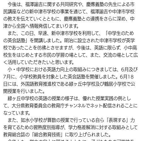
今後は、福澤諭吉に関する共同研究や、慶應義塾の先生による市
民講座などの新中津市学校の事業を通じて、福澤諭吉や中津市学校
の教えを伝えていくとともに、慶應義塾との連携をさらに深め、中
津から全国へ情報発信してまいります。
また、この日、早速、新中津市学校を利用して、「中学生のため
の英会話塾」を開講しました。明治に設立された中津市学校が英学
校であったことを彷彿とさせますが、今後は、英語に限らず、小中高
校生をはじめとする市民の学習の場として、また、交流の場として広
く活用していただきたいと思います。
小・中学校における英語力向上の取組みにつきましては、6月及び
7月に、小学校教員を対象とした英会話塾を開催しました。6月18
日には、外国語教育推進校である緑ヶ丘中学校及び鶴居小学校で公
開授業を行いました。
緑ヶ丘中学校の英語の授業の様子は、優れた授業実践の例とし
て、大分県教育委員会の教育庁チャンネルでネット配信されることに
なっています。
また、如水小学校が算数の授業で行っている自ら「表現する」力
を育てるための習熟度別指導が、学力格差解消に対する取組みとして
教育総合誌の「総合教育技術」に取り上げられました。