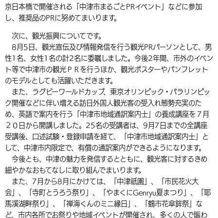
京日本橋で開催される「中津市まるごとPRイベント」などに参加
し、推奨品のPRに努めてまいります。
次に、観光振興についてです。
8月5日、観光宣伝及び情報発信を行う観光PRパーソンとして、男
性1名、女性1名の計2名に委嘱しました。今後2年間、市外のイベン
ト等で中津市の観光ＰＲを行うほか、観光ポスターやパンフレット
のモデルとしても活躍いただきます。
また、ラグビーワールドカップ、東京オリンピック・パラリンピッ
ク開催などに伴い増える訪日外国人観光客の受入れ態勢充実のた
め、英語で案内を行う「中津市地域通訳案内士」の養成講座を７月
２０日から開講しました。25名の受講者は、9月7日までの全講座
受講後、口述試験・登録申請を経て、「中津市地域通訳案内士」と
して、中津市内限定で、有償の通訳案内ができるようになります。
今後とも、中津の魅力を発信するとともに、観光客に対するきめ
細やかなおもてなしに取り組んでまいります。
また、7月から8月にかけては、「中津祇園」、「市民花火大
会」、「寺町とうろう祭り」、「やまくにGenryu夏まつり」、「耶
馬溪湖畔祭り」、「禅海くんのミニ縁日」、「鶴市花傘鉾祭」な
ど、市内各所でお祭りや地域イベントが開催され、多くの人で賑わ