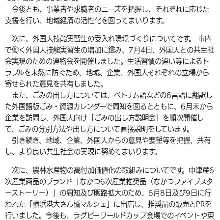
今後とも、事業者や求職者のニーズを把握し、それぞれに応じた
支援を行い、地域経済の活性化を図ってまいります。
次に、外国人技能実習生の受入れ環境づくりについてです。 市内
で働く外国人技能実習生の増加に鑑み、7月4日、外国人との共生社
会実現のための連絡会を開催しました。生活習慣の違い等によるト
ラブルを未然に防ぐため、地域、企業、外国人それぞれの立場から
寄せられた意見を共有しました。
また、ごみの出し方については、ベトナム語などの6言語に翻訳し
た外国語版ごみ・資源カレンダーで周知を図るとともに、6月末から
企業を訪問し、外国人向け「ごみの出し方説明会」を順次開催し
て、ごみの分別方法や出し方について直接説明をしています。
引き続き、地域、企業、外国人からの意見や要望等を把握、共有
し、より良い共生社会の実現に努めてまいります。
次に、農林水産物の高付加価値化の取組みについてです。中津産6
次産業商品のブランド「なかつ6次産業推奨品（なかつファイブスタ
ーストーリー）」の周知及び販路拡大のため、6月8日及び9日に行
われた「横浜港大さん橋マルシェ」に出店し、推奨品の販売とPRを
行いました。今後も、ラグビーワールドカップ会場でのイベントや東