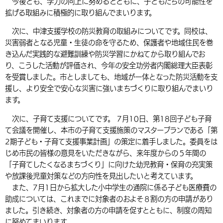
今後とも、学力の向上に努めるとともに、子どもたちの可能性を
拡げる取組みに積極的に取り組んでまいります。
次に、中津支援学校の防災教育の取組みについてです。同校は、
災害弱者となる児童・生徒の命を守るため、保護者や地域住民を巻
き込んだ実践的な避難訓練や防災学習にかねてから取り組んでお
り、こうした活動が評価され、今年の安全功労者内閣総理大臣表彰
を受賞しました。市としましても、地域が一体となった防災活動を支
援し、より安全で安心な災害に強いまちづくりに取り組んでまいり
ます。
次に、子育て支援についてです。 7月10日、第18回子ども子育
て会議を開催し、本市の子育て支援施策のマスタープランである「第
2期子ども・子育て支援事業計画」の策定に着手しました。委員をは
じめ市民の皆様の意見をいただきながら、来年度からの５年間の
「子育てしたくなるまちづくり」に向けた幼児教育・保育の充実策
や放課後児童対策などの方向性を見出したいと考えています。
また、7月1日から拡大した小中学生の通院に係る子ども医療費の
助成については、これまでに対象者のおよそ８割の方の申請があり
ました。引き続き、対象者の方の申請を促すとともに、制度の周知
に努めてまいります。