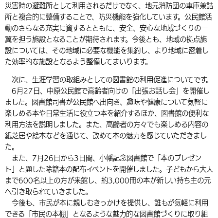
災害時の避難所として利用されるだけでなく、地元消防団の車庫兼詰
所と複合的に整備することで、防災機能を強化しています。公民館活
動のさらなる充実に資するとともに、安全、安心な地域づくりの一
翼を担う施設となることが期待されます。今後とも、地域の拠点施
設については、その地域に必要な機能を集約し、より地域に密着し
た効率的な施設となるよう整備してまいります。
次に、生涯学習の取組みとしての図書館の利用促進についてです。
6月27日、中原公民館で高齢者向けの「出張お話し会」を開催し
ました。図書館司書が公民館へ出向き、趣味や健康について気軽に
楽しめる本や日常生活に役立つ本を紹介するほか、図書館の便利な
利用方法を説明しました。また、高齢者の方々でも楽しめる内容の
紙芝居や絵本などを通じて、改めて本の魅力を感じていただきまし
た。
また、7月26日から3日間、小幡記念図書館で「本のプレゼン
ト」と題した除籍本の配布イベントを開催しました。子どもから大人
まで600名以上の方が来館し、約3,000冊の本が新しい持ち主の元
へ引き取られていきました。
今後も、市民が本に親しむきっかけを提供し、誰もが気軽に利用
できる「市民の本棚」となるような魅力的な図書館づくりに取り組