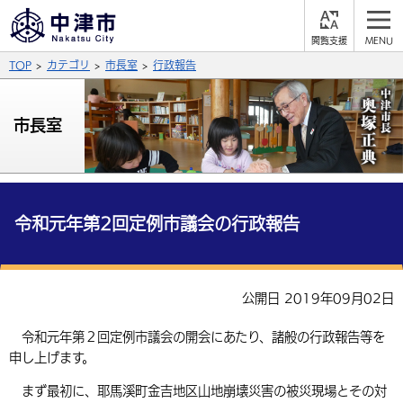
閲
M
覧
E
サイト内検索
文字の大きさ
TOP
カテゴリ
市長室
行政報告
支
N
援
U
拡大
標準
縮小
市長室
背景色
公式SNS
黒
青
白
Facebook
X (Twitter)
YouTube
やさしい日本語
令和元年第2回定例市議会の行政報告
総合メニュー
ふりがなをつける
くらしの情報
公開日 2019年09月02日
届出・登録・証明
保険・年金
事業者の方へ
よみあげる
令和元年第２回定例市議会の開会にあたり、諸般の行政報告等を
福祉・介護
健康・予防
入札・契約
産業・雇用
子育て・教育
申し上げます。
言語を選択
税金
住宅・インフラ
農林水産業
税金
施設情報
子どもを預ける
まず最初に、耶馬溪町金吉地区山地崩壊災害の被災現場とその対
観光・移住
英語（English）
中国語（簡体字）