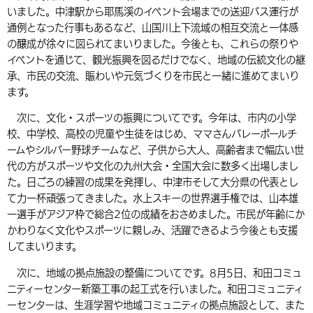
いました。中津駅から耶馬溪のイベント会場までの送迎バス運行が
通例となった行事もあるなど、山国川上下流域の相互交流と一体感
の醸成が徐々に図られてまいりました。今後とも、これらの祭りや
イベントを通じて、観光振興を図るだけでなく、地域の伝統文化の継
承、市民の交流、賑わいや元気づくりを市民と一緒に進めてまいり
ます。
次に、文化・スポーツの振興についてです。今年は、市内の小学
校、中学校、高校の児童や生徒をはじめ、ママさんバレーボールチ
ームやシルバー野球チームなど、子供から大人、高齢者まで幅広い世
代の方がスポーツや文化の九州大会・全国大会に数多く出場しまし
た。日ごろの練習の成果を発揮し、中津市そして大分県の代表とし
て力一杯頑張ってきました。水上スキーの世界選手権では、山本雄
一選手がアジア枠で総合2位の成績をおさめました。市民が年齢にか
かわりなく文化やスポーツに親しみ、活躍できるよう今後とも支援
してまいります。
次に、地域の拠点施設の整備についてです。8月5日、和田コミュ
ニティーセンター新築工事の起工式を行いました。和田コミュニティ
ーセンターは、生涯学習や地域コミュニティの拠点施設として、また