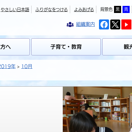
背景色
黒
青
やさしい日本語
ふりがなをつける
よみあげる
組織案内
の方へ
子育て・教育
観
2019年
10月