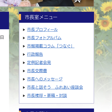
市長室メニュー
市長プロフィール
6日
市長フォトアルバム
市報掲載コラム「つなぐ」
行政報告
定例記者会見
市長交際費
市長へのメッセージ
市長と話そう ふれあい座談会
市長挨拶・寄稿・対談