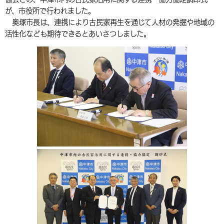
が、市役所で行われました。
環境・衛生
生涯学習・スポーツ・人権
都市整備
手当・助成
健康・医療
観光なび
スポットを探す
市政情報
中国語（繁体字）
韓国語（한국어）
奥塚市長は、連携により古民家再生を通じて人材の発掘や地域の
選挙
外国人の方向け情報
活性化なども期待できるとあいさつしました。
相談・支援・情報
計画・施策
遊ぶ・体験する
グルメ・食べる
中津市について
市役所の紹介
組織案内
買う・おみやげ
四季のイベント・祭り
地方創生・地域活性化
広報・広聴
移住・定住
行政・計画