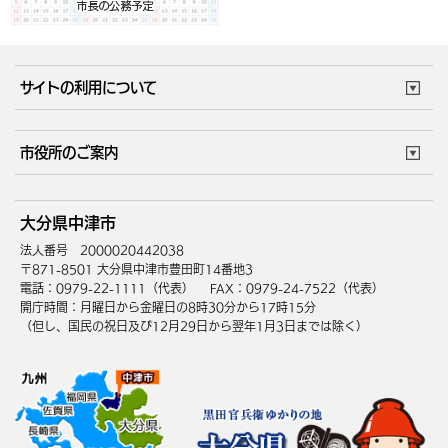
サイトの利用について
このサイトについて
個人情報の取扱い
市役所のご案内
ウェブアクセシビリティ
リンク・著作権
庁舎地図
組織案内
サイトマップ
大分県中津市
中津市へのアクセス
法人番号 2000020442038
〒871-8501 大分県中津市豊田町14番地3
電話：0979-22-1111（代表）
FAX：0979-24-7522（代表）
開庁時間：月曜日から金曜日の8時30分から17時15分
（但し、国民の祝日及び12月29日から翌年1月3日までは除く）