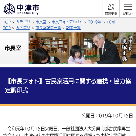
閲
M
覧
E
サイト内検索
文字の大きさ
TOP
カテゴリ
市長室
市長フォトアルバム
2019年
10月
支
N
援
U
TOP
カテゴリ
市長室記事一覧
記事一覧
拡大
標準
縮小
背景色
市長室
公式SNS
黒
青
白
Facebook
X (Twitter)
YouTube
やさしい日本語
総合メニュー
【市長フォト】古民家活用に関する連携・協力協
定調印式
ふりがなをつける
くらしの情報
届出・登録・証明
保険・年金
事業者の方へ
よみあげる
公開日 2019年10月15日
福祉・介護
健康・予防
入札・契約
産業・雇用
子育て・教育
言語を選択
令和元年10月15日火曜日、一般社団法人大分県北部古民家再生
税金
住宅・インフラ
農林水産業
税金
施設情報
子どもを預ける
観光・移住
英語（English）
中国語（簡体字）
協会との、中津市内の古民家活用に関する連携・協力協定調印式