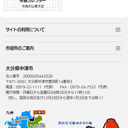
サイトの利用について
このサイトについて
個人情報の取扱い
市役所のご案内
ウェブアクセシビリティ
リンク・著作権
庁舎地図
組織案内
サイトマップ
大分県中津市
中津市へのアクセス
法人番号 2000020442038
〒871-8501 大分県中津市豊田町14番地3
電話：0979-22-1111（代表）
FAX：0979-24-7522（代表）
開庁時間：月曜日から金曜日の8時30分から17時15分
（但し、国民の祝日及び12月29日から翌年1月3日までは除く）