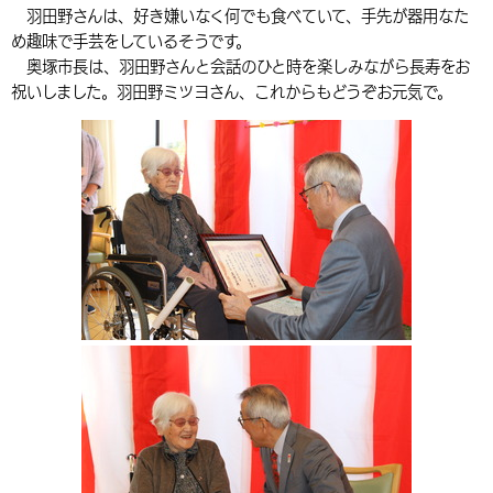
羽田野さんは、好き嫌いなく何でも食べていて、手先が器用なた
環境・衛生
生涯学習・スポーツ・人権
都市整備
手当・助成
健康・医療
観光なび
スポットを探す
市政情報
中国語（繁体字）
韓国語（한국어）
め趣味で手芸をしているそうです。
奥塚市長は、羽田野さんと会話のひと時を楽しみながら長寿をお
選挙
外国人の方向け情報
相談・支援・情報
計画・施策
遊ぶ・体験する
グルメ・食べる
中津市について
市役所の紹介
祝いしました。羽田野ミツヨさん、これからもどうぞお元気で。
組織案内
買う・おみやげ
四季のイベント・祭り
地方創生・地域活性化
広報・広聴
移住・定住
行政・計画