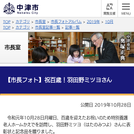
閲
M
覧
E
サイト内検索
文字の大きさ
TOP
カテゴリ
市長室
市長フォトアルバム
2019年
10月
支
N
援
U
TOP
カテゴリ
市長室記事一覧
記事一覧
拡大
標準
縮小
背景色
市長室
公式SNS
黒
青
白
Facebook
X (Twitter)
YouTube
やさしい日本語
総合メニュー
【市長フォト】祝百歳！羽田野ミツヨさん
ふりがなをつける
くらしの情報
届出・登録・証明
保険・年金
事業者の方へ
公開日 2019年10月28日
よみあげる
福祉・介護
健康・予防
入札・契約
産業・雇用
子育て・教育
令和元年10月28日月曜日、百歳を迎えたお祝いのため特別養護
言語を選択
老人ホームかえでを訪問し、羽田野ミツヨ（はたのみつよ）さんに表
税金
住宅・インフラ
農林水産業
税金
施設情報
子どもを預ける
観光・移住
英語（English）
中国語（簡体字）
彰状と記念品を贈りました。