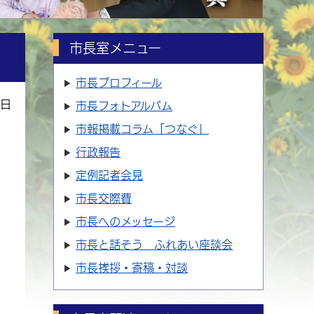
市長室メニュー
市長プロフィール
2日
市長フォトアルバム
市報掲載コラム「つなぐ」
行政報告
定例記者会見
市長交際費
市長へのメッセージ
市長と話そう ふれあい座談会
市長挨拶・寄稿・対談