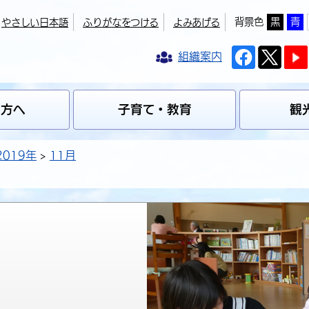
背景色
黒
青
やさしい日本語
ふりがなをつける
よみあげる
組織案内
の方へ
子育て・教育
観
2019年
11月