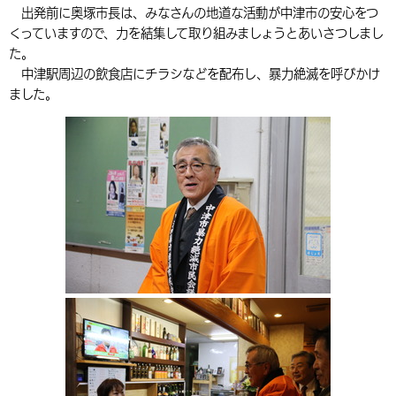
出発前に奥塚市長は、みなさんの地道な活動が中津市の安心をつ
環境・衛生
生涯学習・スポーツ・人権
都市整備
手当・助成
健康・医療
観光なび
スポットを探す
市政情報
中国語（繁体字）
韓国語（한국어）
くっていますので、力を結集して取り組みましょうとあいさつしまし
た。
選挙
外国人の方向け情報
相談・支援・情報
計画・施策
遊ぶ・体験する
グルメ・食べる
中津市について
市役所の紹介
中津駅周辺の飲食店にチラシなどを配布し、暴力絶滅を呼びかけ
組織案内
ました。
買う・おみやげ
四季のイベント・祭り
地方創生・地域活性化
広報・広聴
移住・定住
行政・計画