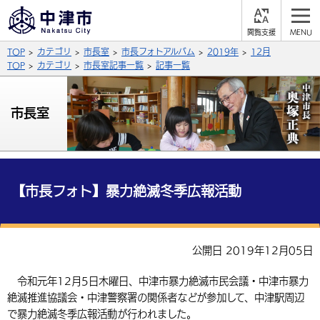
閲
M
覧
E
サイト内検索
文字の大きさ
TOP
カテゴリ
市長室
市長フォトアルバム
2019年
12月
支
N
援
U
TOP
カテゴリ
市長室記事一覧
記事一覧
拡大
標準
縮小
背景色
市長室
公式SNS
黒
青
白
Facebook
X (Twitter)
YouTube
やさしい日本語
総合メニュー
【市長フォト】暴力絶滅冬季広報活動
ふりがなをつける
くらしの情報
届出・登録・証明
保険・年金
事業者の方へ
公開日 2019年12月05日
よみあげる
福祉・介護
健康・予防
入札・契約
産業・雇用
子育て・教育
令和元年12月5日木曜日、中津市暴力絶滅市民会議・中津市暴力
言語を選択
絶滅推進協議会・中津警察署の関係者などが参加して、中津駅周辺
税金
住宅・インフラ
農林水産業
税金
施設情報
子どもを預ける
観光・移住
英語（English）
中国語（簡体字）
で暴力絶滅冬季広報活動が行われました。