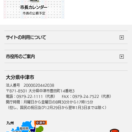
サイトの利用について
このサイトについて
個人情報の取扱い
市役所のご案内
ウェブアクセシビリティ
リンク・著作権
庁舎地図
組織案内
サイトマップ
大分県中津市
中津市へのアクセス
法人番号 2000020442038
〒871-8501 大分県中津市豊田町14番地3
電話：0979-22-1111（代表）
FAX：0979-24-7522（代表）
開庁時間：月曜日から金曜日の8時30分から17時15分
（但し、国民の祝日及び12月29日から翌年1月3日までは除く）