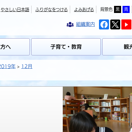
背景色
黒
青
やさしい日本語
ふりがなをつける
よみあげる
組織案内
の方へ
子育て・教育
観
2019年
12月