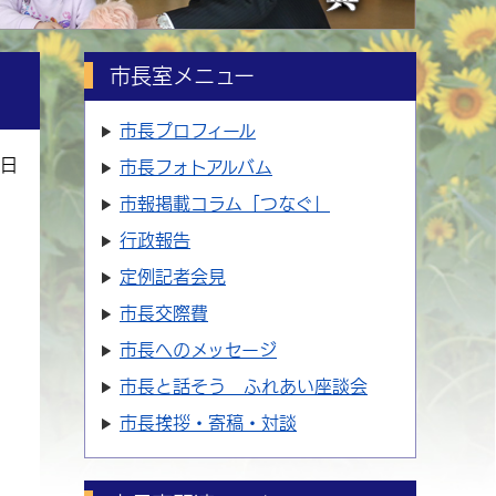
市長室メニュー
市長プロフィール
1日
市長フォトアルバム
市報掲載コラム「つなぐ」
行政報告
定例記者会見
市長交際費
市長へのメッセージ
市長と話そう ふれあい座談会
市長挨拶・寄稿・対談