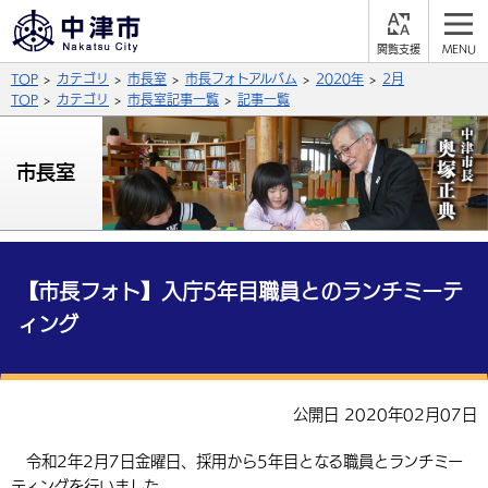
閲
M
覧
E
サイト内検索
文字の大きさ
TOP
カテゴリ
市長室
市長フォトアルバム
2020年
2月
支
N
援
U
TOP
カテゴリ
市長室記事一覧
記事一覧
拡大
標準
縮小
背景色
市長室
公式SNS
黒
青
白
Facebook
X (Twitter)
YouTube
やさしい日本語
総合メニュー
【市長フォト】入庁5年目職員とのランチミーテ
ィング
ふりがなをつける
くらしの情報
届出・登録・証明
保険・年金
事業者の方へ
よみあげる
公開日 2020年02月07日
福祉・介護
健康・予防
入札・契約
産業・雇用
子育て・教育
言語を選択
令和2年2月7日金曜日、採用から5年目となる職員とランチミー
税金
住宅・インフラ
農林水産業
税金
施設情報
子どもを預ける
観光・移住
英語（English）
中国語（簡体字）
ティングを行いました。