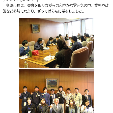
奥塚市長は、昼食を取りながらの和やかな雰囲気の中、業務や政
環境・衛生
生涯学習・スポーツ・人権
都市整備
手当・助成
健康・医療
観光なび
スポットを探す
市政情報
中国語（繁体字）
韓国語（한국어）
策など多岐にわたり、ざっくばらんに話をしました。
選挙
外国人の方向け情報
相談・支援・情報
計画・施策
遊ぶ・体験する
グルメ・食べる
中津市について
市役所の紹介
組織案内
買う・おみやげ
四季のイベント・祭り
地方創生・地域活性化
広報・広聴
移住・定住
行政・計画