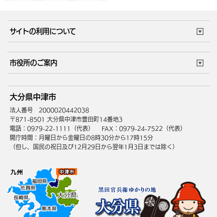
サイトの利用について
このサイトについて
個人情報の取扱い
市役所のご案内
ウェブアクセシビリティ
リンク・著作権
庁舎地図
組織案内
サイトマップ
大分県中津市
中津市へのアクセス
法人番号 2000020442038
〒871-8501 大分県中津市豊田町14番地3
電話：0979-22-1111（代表）
FAX：0979-24-7522（代表）
開庁時間：月曜日から金曜日の8時30分から17時15分
（但し、国民の祝日及び12月29日から翌年1月3日までは除く）