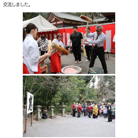
交流しました。
環境・衛生
生涯学習・スポーツ・人権
都市整備
手当・助成
健康・医療
観光なび
スポットを探す
市政情報
中国語（繁体字）
韓国語（한국어）
選挙
外国人の方向け情報
相談・支援・情報
計画・施策
遊ぶ・体験する
グルメ・食べる
中津市について
市役所の紹介
組織案内
買う・おみやげ
四季のイベント・祭り
地方創生・地域活性化
広報・広聴
移住・定住
行政・計画