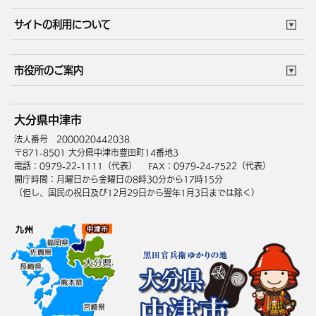
サイトの利用について
このサイトについて
個人情報の取扱い
市役所のご案内
ウェブアクセシビリティ
リンク・著作権
庁舎地図
組織案内
サイトマップ
大分県中津市
中津市へのアクセス
法人番号 2000020442038
〒871-8501 大分県中津市豊田町14番地3
電話：0979-22-1111（代表）
FAX：0979-24-7522（代表）
開庁時間：月曜日から金曜日の8時30分から17時15分
（但し、国民の祝日及び12月29日から翌年1月3日までは除く）