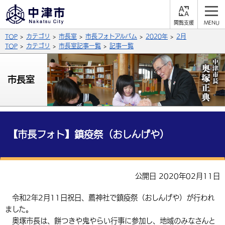
閲
M
覧
E
サイト内検索
文字の大きさ
TOP
カテゴリ
市長室
市長フォトアルバム
2020年
2月
支
N
援
U
TOP
カテゴリ
市長室記事一覧
記事一覧
拡大
標準
縮小
背景色
市長室
公式SNS
黒
青
白
Facebook
X (Twitter)
YouTube
やさしい日本語
総合メニュー
【市長フォト】鎮疫祭（おしんげや）
ふりがなをつける
くらしの情報
届出・登録・証明
保険・年金
事業者の方へ
公開日 2020年02月11日
よみあげる
福祉・介護
健康・予防
入札・契約
産業・雇用
子育て・教育
令和2年2月11日祝日、薦神社で鎮疫祭（おしんげや）が行われ
言語を選択
ました。
税金
住宅・インフラ
農林水産業
税金
施設情報
子どもを預ける
観光・移住
英語（English）
中国語（簡体字）
奥塚市長は、餅つきや鬼やらい行事に参加し、地域のみなさんと