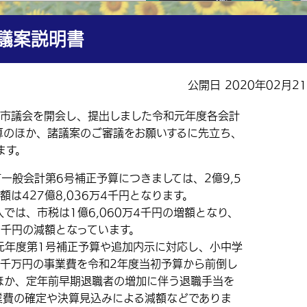
議案説明書
公開日 2020年02月2
市議会を開会し、提出しました令和元年度各会計
算のほか、諸議案のご審議をお願いするに先立ち、
ます。
般会計第6号補正予算につきましては、2億9,5
は427億8,036万4千円となります。
は、市税は1億6,060万4千円の増額となり、
万5千円の減額となっています。
年度第1号補正予算や追加内示に対応し、小中学
8千万円の事業費を令和2年度当初予算から前倒し
ほか、定年前早期退職者の増加に伴う退職手当を
業費の確定や決算見込みによる減額などでありま