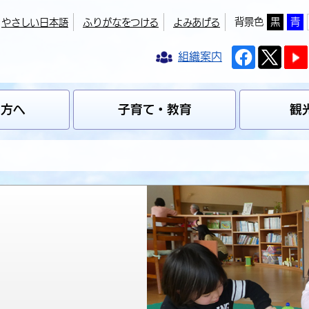
背景色
黒
青
やさしい日本語
ふりがなをつける
よみあげる
組織案内
の方へ
子育て・教育
観