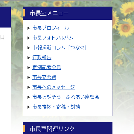
市長室メニュー
市長プロフィール
1日
市長フォトアルバム
市報掲載コラム「つなぐ」
行政報告
定例記者会見
市長交際費
市長へのメッセージ
市長と話そう ふれあい座談会
市長挨拶・寄稿・対談
市長室関連リンク