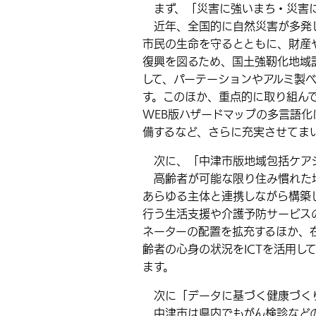
まず、「災害に強いまち・災害に
近年、全国的に自然災害が多発し
市民の生命を守るとともに、財産
復興を図るため、国土強靭化地域
して、パーテーションやアルミ製
す。このほか、重点的に取り組ん
WEB版ハザードマップの多言語化
備するなど、さらに充実させてま
次に、「中津市版地域包括ケアシ
高齢者が可能な限り住み慣れた地
あらゆる主体と連携しながら構築
行う生活支援や介護予防サービス
ネーターの配置を拡充するほか、
齢者の心身の状況をICTを活用し
ます。
次に「データに基づく健康づく
中津市は県内でもがん検診などの