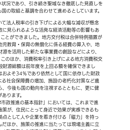
い状況であり、引き続き聖域なき徹底した見直しを
も国の取組と基調を合わせて進めるとしています。
て法人税率の引き下げによる大幅な減収が懸念
数に見られるような活発な経済活動等の影響もあ
ることができました。地方交付税は合併特例措置が
幼児教育・保育の無償化に係る経費の算入や、地
財源を活用した新たな事業費の創設などにより、
。このほか、消費税率引き上げによる地方消費税交
般財源総額は前年度を上回る額を確保できまし
はおよそ34％であり依然として国に依存した財政
よる社会保障費の増加、施設の老朽化対策など歳
ら、今後も国の動向を注視するとともに、更に健
があります。
津市政推進の基本指針」においては、これまで進
施策が、住民にとって身近で効果が実感できるも
拠点として人や企業を惹き付ける「磁力」を持っ
んだほか、施策の推進に当たっては現場主義に立