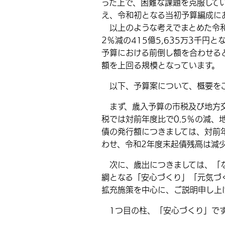
った上で、困難な課題を克服して
え、令和初となる当初予算編成に
以上のような考えでまとめた令和
2％減の415億5,635万3千円
予算における前倒し額を合わせる
額を上回る規模となっています。
以下、予算案について、概要を
まず、歳入予算の市税及び地方交
税では対前年度比で0.5％の減、
債の発行額につきましては、対前年
わせ、令和2年度末起債残高は減
次に、歳出につきましては、「な
綱となる「安心づくり」「元気づ
拡充施策を中心に、ご説明申し上
1つ目の柱、「安心づくり」で