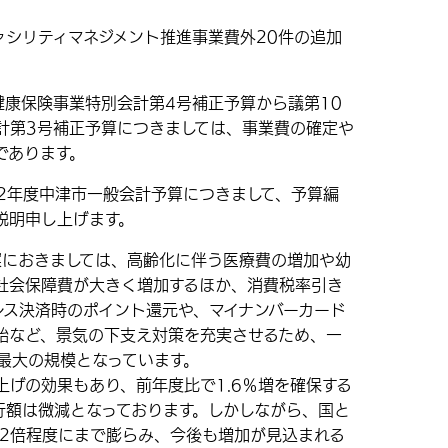
シリティマネジメント推進事業費外20件の追加
康保険事業特別会計第4号補正予算から議第10
計第3号補正予算につきましては、事業費の確定や
であります。
2年度中津市一般会計予算につきまして、予算編
説明申し上げます。
におきましては、高齢化に伴う医療費の増加や幼
社会保障費が大きく増加するほか、消費税率引き
レス決済時のポイント還元や、マイナンバーカード
始など、景気の下支え対策を充実させるため、一
去最大の規模となっています。
げの効果もあり、前年度比で1.6％増を確保する
行額は微減となっております。しかしながら、国と
の2倍程度にまで膨らみ、今後も増加が見込まれる