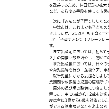
を改善するため、休日健診の拡大
など、あらゆる手段を使って市民
次に「みんなが子育てしたくなる
中津市は、これまでも子どもの発
きましたが、2020年も子育て世
して「子育て2020（フレーフレ
す。
まず出産前においては、初めて子
ス」の開催回数を増やし、初めて
また出産後においては、日々の子
や育児指導を行う「産後ケア」事
就学児童にかかる支援としまして
業期間や放課後の児童の居場所づ
屋外の遊び場の整備につきまして
置した、主に6歳から12歳を対
度は主に3歳から6歳を対象とし
ができる健康器具などを米山公園