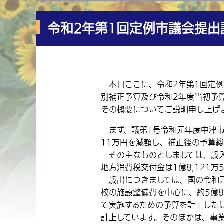
令和2年第1回定例市議会提出
本日ここに、令和2年第1回定例
別補正予算及び令和2年度当初予
その概要についてご説明申し上げ
まず、議第1号令和元年度中津市一
11万円を減額し、補正後の予算総額
その主なものとしましては、歳入で
地方消費税交付金は1億8,121
歳出につきましては、国の令和元
校の施設整備費を中心に、約5億
て実施するための予算を計上した
計上しています。そのほかは、事