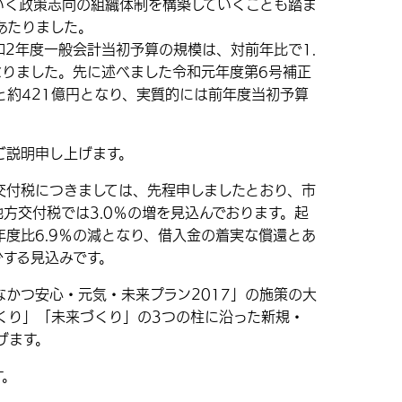
いく政策志向の組織体制を構築していくことも踏ま
あたりました。
2年度一般会計当初予算の規模は、対前年比で1.
となりました。先に述べました令和元年度第6号補正
と約421億円となり、実質的には前年度当初予算
ご説明申し上げます。
付税につきましては、先程申しましたとおり、市
地方交付税では3.0％の増を見込んでおります。起
度比6.9％の減となり、借入金の着実な償還とあ
少する見込みです。
かつ安心・元気・未来プラン2017」の施策の大
くり」「未来づくり」の3つの柱に沿った新規・
げます。
す。