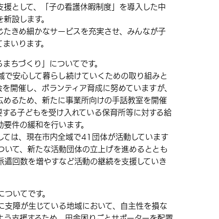
援として、「子の看護休暇制度」を導入した中
を新設します。
たきめ細かなサービスを充実させ、みんなが子
てまいります。
まちづくり」についてです。
で安心して暮らし続けていくための取り組みと
会を開催し、ボランティア育成に努めていますが、
広めるため、新たに事業所向けの手話教室を開催
要する子どもを受け入れている保育所等に対する給
助要件の緩和を行います。
ては、現在市内全域で41団体が活動しています
ついて、新たな活動団体の立上げを進めるととも
派遣回数を増やすなど活動の継続を支援していき
についてです。
支障が生じている地域において、自主性を損な
よう支援するため、田舎困りごとサポーターを配置