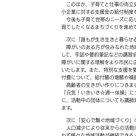
このほか、子育てと仕事の両立支
小企業に対する支援金の給付制度
今後も子育て世帯のニーズに応じ
育てしたくなるまちづくりを進め
次に「誰もが生き生きと暮らせる
障がいのある方が住みなれた地域
して、手話や要約筆記などの講習
障がいに関する理解をより市民に
いたします。また、特別な支援を
付費について、給付額の増額や補
高齢者の生きがい作りにつきまし
「元気！いきいき☆週一体操」に
に、活動中の団体についても講師
ます。
次に「安心で繋ぐ地域づくり」
人口減少により従来からの活動に
わず様々な地域活動が継続できる