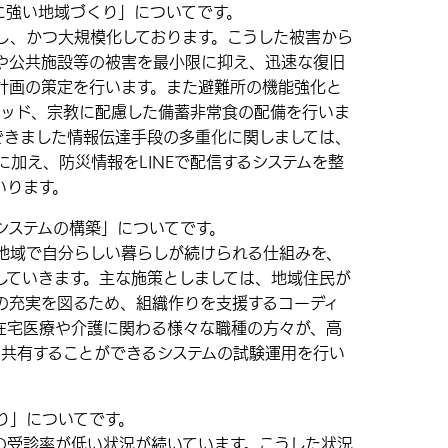
強い地域づくり」についてです。
、かつ大規模化しております。こうした被害から
や公共施設等の被害を最小限に抑え、迅速な復旧
計画の策定を行います。また避難所の機能強化と
ベッド、宗教に配慮した備蓄非常食の配備を行いま
できました情報伝達手段の多重化に関しましては、
に加え、防災情報をLINEで配信するシステムを整
いります。
ステムの構築」についてです。
域で自分らしい暮らしが続けられる仕組みを、
していきます。主な施策としましては、地域住民が
の充実を図るため、組織作りを支援するコーディ
在宅医療や介護に関わる様々な職種の方々が、高
て共有することができるシステムの試験運用を行い
り」についてです。
受診率が低い状況が続いています。こうした状況