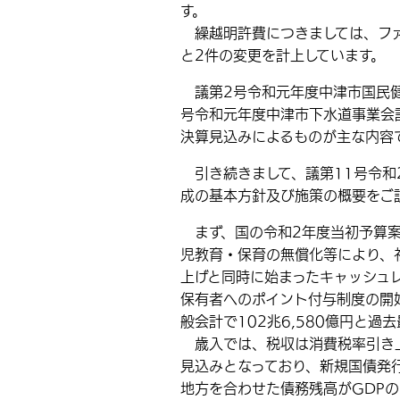
す。
繰越明許費につきましては、ファ
と2件の変更を計上しています。
議第2号令和元年度中津市国民健
号令和元年度中津市下水道事業会
決算見込みによるものが主な内容
引き続きまして、議第11号令和
成の基本方針及び施策の概要をご
まず、国の令和2年度当初予算案
児教育・保育の無償化等により、
上げと同時に始まったキャッシュ
保有者へのポイント付与制度の開
般会計で102兆6,580億円と過
歳入では、税収は消費税率引き上
見込みとなっており、新規国債発
地方を合わせた債務残高がGDP