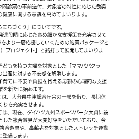
や問診票の事前送付、対象者の特性に応じた勧奨
の健康に関する意識を高めてまいります。
まちづくり」についてです。
達段階に応じたきめ細かな支援策を充実させて
帯をより一層応援していくための施策パッケージと
ー）プロジェクト」と銘打って展開してまいりま
どもを持つ夫婦を対象とした「ママパパクラ
の出産に対する不安感を解消します。
育てに不安や負担を抱える母親の心理的な支援
業を新たに始めます。
は、大分県中津総合庁舎の一部を借り、長期休
くりを充実させます。
は、現在、ダイハツ九州スポーツパーク大貞に設
象とした複合遊具が大変好評をいただいており、今
た複合遊具や、高齢者を対象としたストレッチ運動
に整備します。