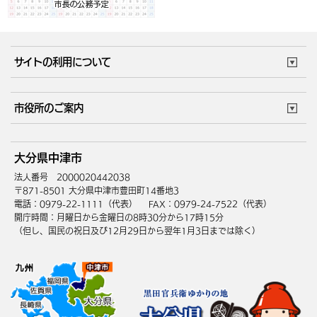
サイトの利用について
このサイトについて
個人情報の取扱い
市役所のご案内
ウェブアクセシビリティ
リンク・著作権
庁舎地図
組織案内
サイトマップ
大分県中津市
中津市へのアクセス
法人番号 2000020442038
〒871-8501 大分県中津市豊田町14番地3
電話：0979-22-1111（代表）
FAX：0979-24-7522（代表）
開庁時間：月曜日から金曜日の8時30分から17時15分
（但し、国民の祝日及び12月29日から翌年1月3日までは除く）