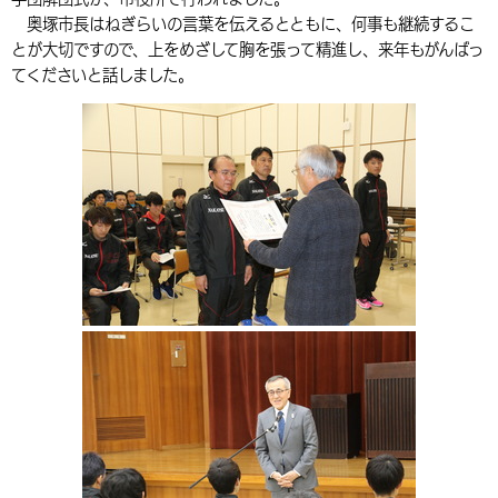
奥塚市長はねぎらいの言葉を伝えるとともに、何事も継続するこ
環境・衛生
生涯学習・スポーツ・人権
都市整備
手当・助成
健康・医療
観光なび
スポットを探す
市政情報
中国語（繁体字）
韓国語（한국어）
とが大切ですので、上をめざして胸を張って精進し、来年もがんばっ
選挙
外国人の方向け情報
てくださいと話しました。
相談・支援・情報
計画・施策
遊ぶ・体験する
グルメ・食べる
中津市について
市役所の紹介
組織案内
買う・おみやげ
四季のイベント・祭り
地方創生・地域活性化
広報・広聴
移住・定住
行政・計画