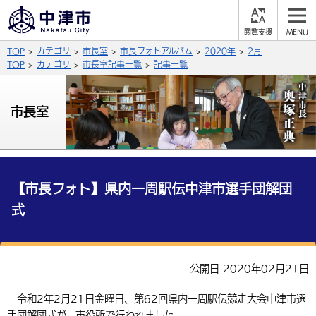
閲
M
覧
E
サイト内検索
文字の大きさ
TOP
カテゴリ
市長室
市長フォトアルバム
2020年
2月
支
N
援
U
TOP
カテゴリ
市長室記事一覧
記事一覧
拡大
標準
縮小
背景色
市長室
公式SNS
黒
青
白
Facebook
X (Twitter)
YouTube
やさしい日本語
総合メニュー
【市長フォト】県内一周駅伝中津市選手団解団
式
ふりがなをつける
くらしの情報
届出・登録・証明
保険・年金
事業者の方へ
よみあげる
公開日 2020年02月21日
福祉・介護
健康・予防
入札・契約
産業・雇用
子育て・教育
言語を選択
令和2年2月21日金曜日、第62回県内一周駅伝競走大会中津市選
税金
住宅・インフラ
農林水産業
税金
施設情報
子どもを預ける
観光・移住
英語（English）
中国語（簡体字）
手団解団式が、市役所で行われました。