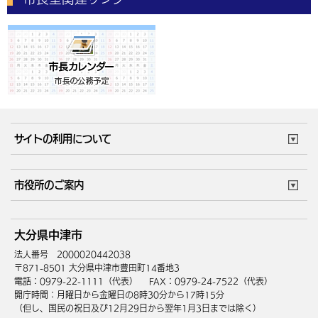
サイトの利用について
このサイトについて
個人情報の取扱い
市役所のご案内
ウェブアクセシビリティ
リンク・著作権
庁舎地図
組織案内
サイトマップ
大分県中津市
中津市へのアクセス
法人番号 2000020442038
〒871-8501 大分県中津市豊田町14番地3
電話：0979-22-1111（代表）
FAX：0979-24-7522（代表）
開庁時間：月曜日から金曜日の8時30分から17時15分
（但し、国民の祝日及び12月29日から翌年1月3日までは除く）