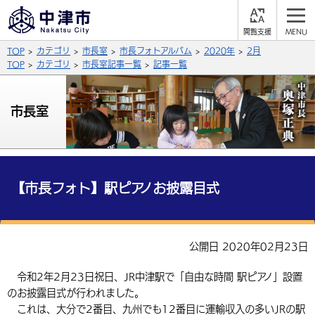
閲
M
覧
E
サイト内検索
文字の大きさ
TOP
カテゴリ
市長室
市長フォトアルバム
2020年
2月
支
N
援
U
TOP
カテゴリ
市長室記事一覧
記事一覧
拡大
標準
縮小
背景色
市長室
公式SNS
黒
青
白
Facebook
X (Twitter)
YouTube
やさしい日本語
総合メニュー
【市長フォト】駅ピアノお披露目式
ふりがなをつける
くらしの情報
届出・登録・証明
保険・年金
事業者の方へ
公開日 2020年02月23日
よみあげる
福祉・介護
健康・予防
入札・契約
産業・雇用
子育て・教育
令和2年2月23日祝日、JR中津駅で「自由な時間 駅ピアノ」設置
言語を選択
のお披露目式が行われました。
税金
住宅・インフラ
農林水産業
税金
施設情報
子どもを預ける
観光・移住
英語（English）
中国語（簡体字）
これは、大分で2番目、九州でも12番目に運輸収入の多いJRの駅