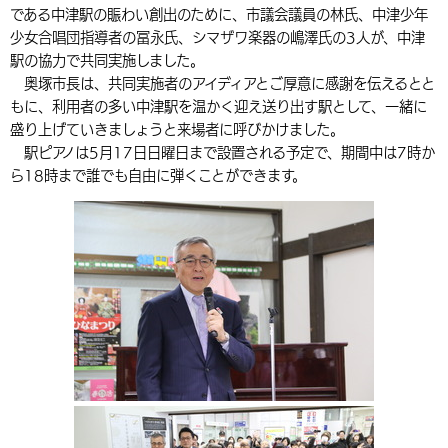
である中津駅の賑わい創出のために、市議会議員の林氏、中津少年
環境・衛生
生涯学習・スポーツ・人権
都市整備
手当・助成
健康・医療
観光なび
スポットを探す
市政情報
中国語（繁体字）
韓国語（한국어）
少女合唱団指導者の冨永氏、シマザワ楽器の嶋澤氏の3人が、中津
駅の協力で共同実施しました。
選挙
外国人の方向け情報
相談・支援・情報
計画・施策
遊ぶ・体験する
グルメ・食べる
中津市について
市役所の紹介
奥塚市長は、共同実施者のアイディアとご厚意に感謝を伝えるとと
組織案内
もに、利用者の多い中津駅を温かく迎え送り出す駅として、一緒に
買う・おみやげ
四季のイベント・祭り
地方創生・地域活性化
広報・広聴
盛り上げていきましょうと来場者に呼びかけました。
駅ピアノは5月17日日曜日まで設置される予定で、期間中は7時か
移住・定住
行政・計画
ら18時まで誰でも自由に弾くことができます。