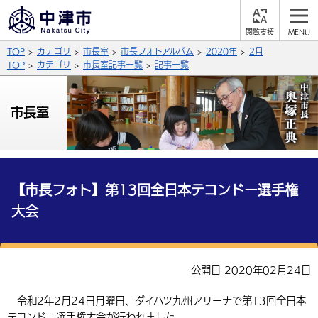
閲
M
覧
E
サイト内検索
文字の大きさ
TOP
カテゴリ
市長室
市長フォトアルバム
2020年
2月
支
N
援
U
TOP
カテゴリ
市長室記事一覧
記事一覧
拡大
標準
縮小
背景色
市長室
公式SNS
黒
青
白
Facebook
X (Twitter)
YouTube
やさしい日本語
総合メニュー
【市長フォト】第13回全日本テコンドー選手権
大会
ふりがなをつける
くらしの情報
届出・登録・証明
保険・年金
事業者の方へ
よみあげる
公開日 2020年02月24日
福祉・介護
健康・予防
入札・契約
産業・雇用
子育て・教育
言語を選択
令和2年2月24日月曜日、ダイハツ九州アリーナで第13回全日本
税金
住宅・インフラ
農林水産業
税金
施設情報
子どもを預ける
観光・移住
英語（English）
中国語（簡体字）
テコンドー選手権大会が行われました。