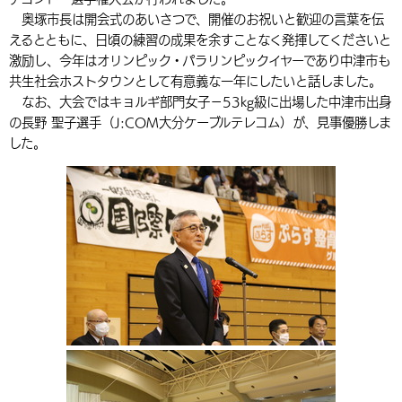
奥塚市長は開会式のあいさつで、開催のお祝いと歓迎の言葉を伝
環境・衛生
生涯学習・スポーツ・人権
都市整備
手当・助成
健康・医療
観光なび
スポットを探す
市政情報
中国語（繁体字）
韓国語（한국어）
えるとともに、日頃の練習の成果を余すことなく発揮してくださいと
選挙
外国人の方向け情報
激励し、今年はオリンピック・パラリンピックイヤーであり中津市も
相談・支援・情報
計画・施策
遊ぶ・体験する
グルメ・食べる
中津市について
市役所の紹介
共生社会ホストタウンとして有意義な一年にしたいと話しました。
組織案内
買う・おみやげ
四季のイベント・祭り
なお、大会ではキョルギ部門女子－53kg級に出場した中津市出身
地方創生・地域活性化
広報・広聴
の長野 聖子選手（J:COM大分ケーブルテレコム）が、見事優勝しま
移住・定住
行政・計画
した。