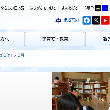
背景色
黒
青
やさしい日本語
ふりがなをつける
よみあげる
組織案内
の方へ
子育て・教育
観
2020年
2月