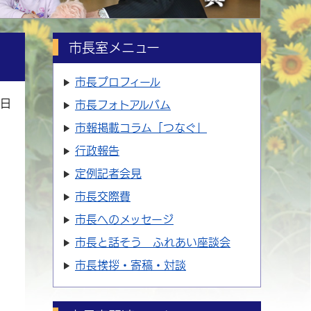
市長室メニュー
市長プロフィール
7日
市長フォトアルバム
市報掲載コラム「つなぐ」
行政報告
定例記者会見
市長交際費
市長へのメッセージ
市長と話そう ふれあい座談会
市長挨拶・寄稿・対談