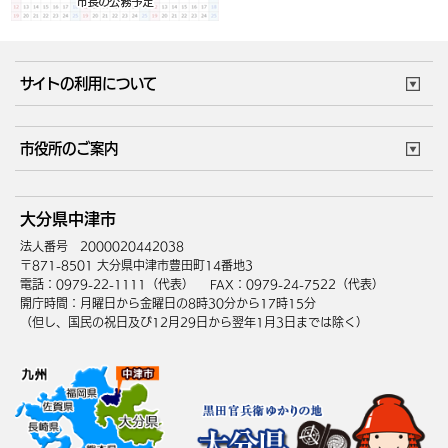
サイトの利用について
このサイトについて
個人情報の取扱い
市役所のご案内
ウェブアクセシビリティ
リンク・著作権
庁舎地図
組織案内
サイトマップ
大分県中津市
中津市へのアクセス
法人番号 2000020442038
〒871-8501 大分県中津市豊田町14番地3
電話：0979-22-1111（代表）
FAX：0979-24-7522（代表）
開庁時間：月曜日から金曜日の8時30分から17時15分
（但し、国民の祝日及び12月29日から翌年1月3日までは除く）