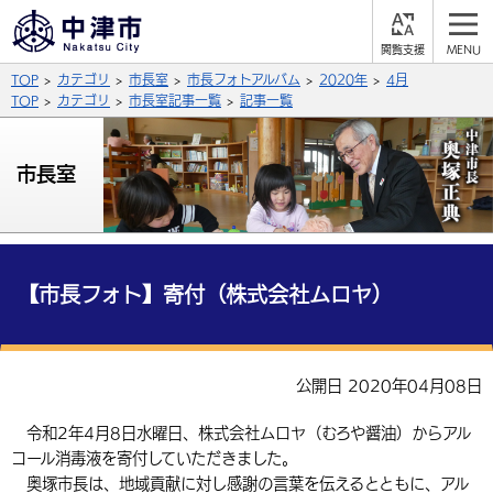
閲
M
覧
E
サイト内検索
文字の大きさ
TOP
カテゴリ
市長室
市長フォトアルバム
2020年
4月
支
N
援
U
TOP
カテゴリ
市長室記事一覧
記事一覧
拡大
標準
縮小
背景色
市長室
公式SNS
黒
青
白
Facebook
X (Twitter)
YouTube
やさしい日本語
総合メニュー
【市長フォト】寄付（株式会社ムロヤ）
ふりがなをつける
くらしの情報
届出・登録・証明
保険・年金
事業者の方へ
公開日 2020年04月08日
よみあげる
福祉・介護
健康・予防
入札・契約
産業・雇用
子育て・教育
令和2年4月8日水曜日、株式会社ムロヤ（むろや醤油）からアル
言語を選択
コール消毒液を寄付していただきました。
税金
住宅・インフラ
農林水産業
税金
施設情報
子どもを預ける
観光・移住
英語（English）
中国語（簡体字）
奥塚市長は、地域貢献に対し感謝の言葉を伝えるとともに、アル