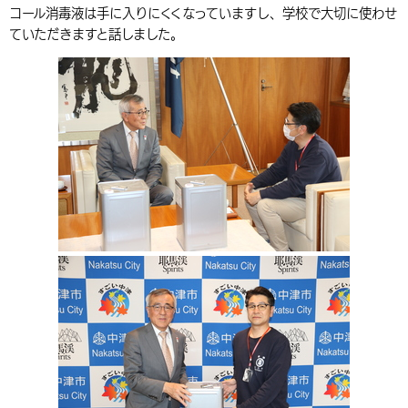
コール消毒液は手に入りにくくなっていますし、学校で大切に使わせ
環境・衛生
生涯学習・スポーツ・人権
都市整備
手当・助成
健康・医療
観光なび
スポットを探す
市政情報
中国語（繁体字）
韓国語（한국어）
ていただきますと話しました。
選挙
外国人の方向け情報
相談・支援・情報
計画・施策
遊ぶ・体験する
グルメ・食べる
中津市について
市役所の紹介
組織案内
買う・おみやげ
四季のイベント・祭り
地方創生・地域活性化
広報・広聴
移住・定住
行政・計画