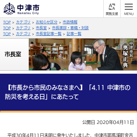
閲
M
覧
E
サイト内検索
文字の大きさ
TOP
カテゴリ
お知らせ区分
市政情報
支
N
援
U
TOP
カテゴリ
市長室
市長挨拶・寄稿・対談
拡大
標準
縮小
TOP
カテゴリ
市長室記事一覧
記事一覧
背景色
公式SNS
市長室
黒
青
白
Facebook
X (Twitter)
YouTube
やさしい日本語
総合メニュー
【市長から市民のみなさまへ】「4.11 中津市の
ふりがなをつける
くらしの情報
防災を考える日」にあたって
届出・登録・証明
保険・年金
事業者の方へ
よみあげる
福祉・介護
健康・予防
入札・契約
産業・雇用
子育て・教育
公開日 2020年04月11日
言語を選択
税金
住宅・インフラ
農林水産業
税金
施設情報
子どもを預ける
観光・移住
英語（English）
中国語（簡体字）
平成30年4月11日未明に発生いたしました、中津市耶馬溪町金吉