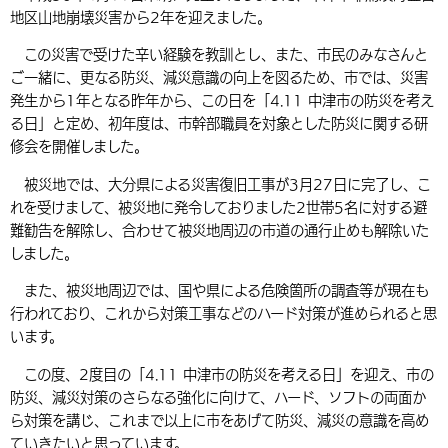
地区山地崩壊災害から2年を迎えました。
環境・衛生
生涯学習・スポーツ・人権
都市整備
手当・助成
健康・医療
観光なび
スポットを探す
市政情報
中国語（繁体字）
韓国語（한국어）
この災害で受けた辛い経験を教訓とし、また、市民のみなさんと
選挙
外国人の方向け情報
相談・支援・情報
計画・施策
遊ぶ・体験する
グルメ・食べる
中津市について
市役所の紹介
ご一緒に、更なる防災、減災意識の向上を図るため、市では、災害
組織案内
発生から1年となる昨年から、この日を「4.11 中津市の防災を考え
買う・おみやげ
四季のイベント・祭り
地方創生・地域活性化
広報・広聴
る日」と定め、初年度は、市幹部職員を対象とした防災に関する研
修会を開催しました。
移住・定住
行政・計画
被災地では、大分県による災害復旧工事が3月27日に完了し、こ
れを受けまして、被災地に発令しておりました2世帯5名に対する避
難勧告を解除し、合わせて被災地周辺の市道の通行止めも解除いた
しました。
また、被災地周辺では、国や県による危険箇所の調査等が現在も
行われており、これから対策工事などのハード対策が進められると思
います。
この度、2度目の「4.11 中津市の防災を考える日」を迎え、市の
防災、減災対策のさらなる強化に向けて、ハード、ソフトの両面か
ら対策を講じ、これまで以上に市をあげて防災、減災の意識を高め
ていきたいと思っています。