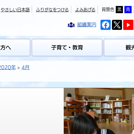
背景色
黒
青
やさしい日本語
ふりがなをつける
よみあげる
組織案内
の方へ
子育て・教育
観
2020年
4月