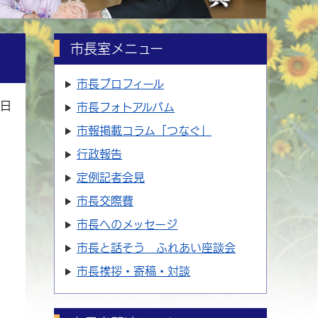
市長室メニュー
市長プロフィール
5日
市長フォトアルバム
市報掲載コラム「つなぐ」
行政報告
定例記者会見
市長交際費
市長へのメッセージ
市長と話そう ふれあい座談会
市長挨拶・寄稿・対談