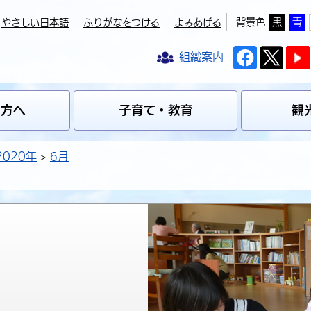
背景色
黒
青
やさしい日本語
ふりがなをつける
よみあげる
組織案内
の方へ
子育て・教育
観
2020年
6月