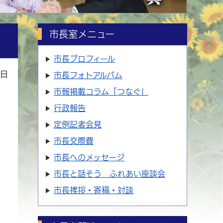
市長室メニュー
市長プロフィール
3日
市長フォトアルバム
市報掲載コラム「つなぐ」
行政報告
定例記者会見
市長交際費
市長へのメッセージ
市長と話そう ふれあい座談会
市長挨拶・寄稿・対談