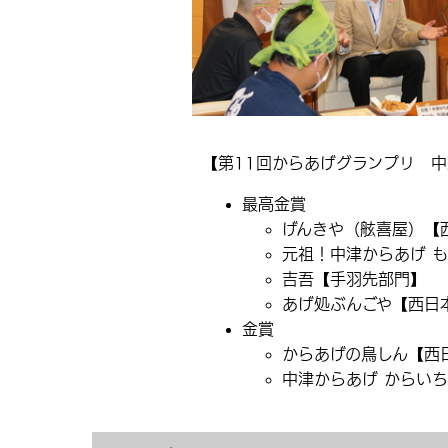
【第11回からあげグランプリ 
最高金賞
げんきや（舷喜屋）【
元祖！中津からあげ 
吉吾【手羽先部門】
あげ処ぶんごや【西日
金賞
からあげの鳥しん【西
中津からあげ からい