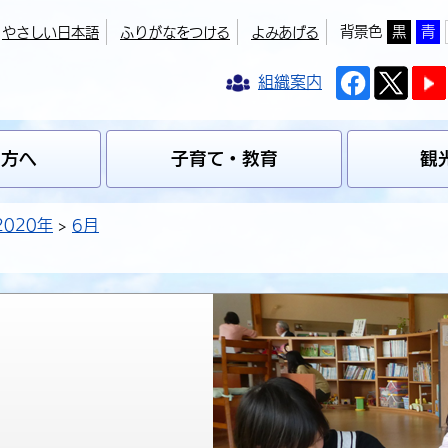
背景色
黒
青
やさしい日本語
ふりがなをつける
よみあげる
組織案内
の方へ
子育て・教育
観
2020年
6月