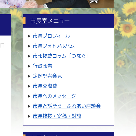
市長室メニュー
市長プロフィール
4日
市長フォトアルバム
市報掲載コラム「つなぐ」
行政報告
定例記者会見
市長交際費
市長へのメッセージ
市長と話そう ふれあい座談会
市長挨拶・寄稿・対談