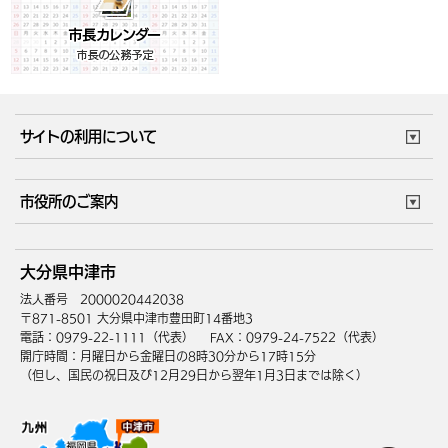
サイトの利用について
このサイトについて
個人情報の取扱い
市役所のご案内
ウェブアクセシビリティ
リンク・著作権
庁舎地図
組織案内
サイトマップ
大分県中津市
中津市へのアクセス
法人番号 2000020442038
〒871-8501 大分県中津市豊田町14番地3
電話：0979-22-1111（代表）
FAX：0979-24-7522（代表）
開庁時間：月曜日から金曜日の8時30分から17時15分
（但し、国民の祝日及び12月29日から翌年1月3日までは除く）