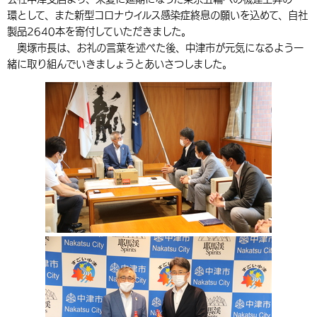
環として、また新型コロナウイルス感染症終息の願いを込めて、自社
環境・衛生
生涯学習・スポーツ・人権
都市整備
手当・助成
健康・医療
観光なび
スポットを探す
市政情報
中国語（繁体字）
韓国語（한국어）
製品2640本を寄付していただきました。
選挙
外国人の方向け情報
奥塚市長は、お礼の言葉を述べた後、中津市が元気になるよう一
相談・支援・情報
計画・施策
遊ぶ・体験する
グルメ・食べる
中津市について
市役所の紹介
緒に取り組んでいきましょうとあいさつしました。
組織案内
買う・おみやげ
四季のイベント・祭り
地方創生・地域活性化
広報・広聴
移住・定住
行政・計画