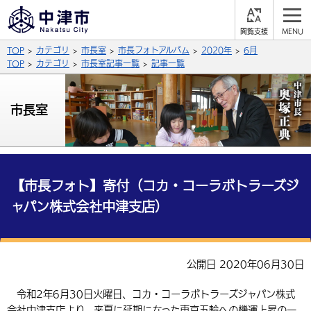
閲
M
覧
E
サイト内検索
文字の大きさ
TOP
カテゴリ
市長室
市長フォトアルバム
2020年
6月
支
N
援
U
TOP
カテゴリ
市長室記事一覧
記事一覧
拡大
標準
縮小
背景色
市長室
公式SNS
黒
青
白
Facebook
X (Twitter)
YouTube
やさしい日本語
総合メニュー
【市長フォト】寄付（コカ・コーラボトラーズジ
ャパン株式会社中津支店）
ふりがなをつける
くらしの情報
届出・登録・証明
保険・年金
事業者の方へ
よみあげる
公開日 2020年06月30日
福祉・介護
健康・予防
入札・契約
産業・雇用
子育て・教育
言語を選択
令和2年6月30日火曜日、コカ・コーラボトラーズジャパン株式
税金
住宅・インフラ
農林水産業
税金
施設情報
子どもを預ける
観光・移住
英語（English）
中国語（簡体字）
会社中津支店より、来夏に延期になった東京五輪への機運上昇の一