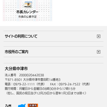
サイトの利用について
このサイトについて
個人情報の取扱い
市役所のご案内
ウェブアクセシビリティ
リンク・著作権
庁舎地図
組織案内
サイトマップ
大分県中津市
中津市へのアクセス
法人番号 2000020442038
〒871-8501 大分県中津市豊田町14番地3
電話：0979-22-1111（代表）
FAX：0979-24-7522（代表）
開庁時間：月曜日から金曜日の8時30分から17時15分
（但し、国民の祝日及び12月29日から翌年1月3日までは除く）