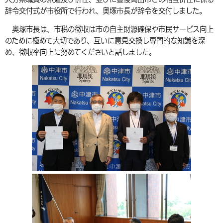
辞令交付式が市役所で行われ、奥塚市長が辞令を交付しました。
環境・衛生
生涯学習・スポーツ・人権
都市整備
手当・助成
健康・医療
観光なび
スポットを探す
市政情報
中国語（繁体字）
韓国語（한국어）
奥塚市長は、市税の徴収は市の自主財源確保や市民サービス向上
選挙
外国人の方向け情報
相談・支援・情報
計画・施策
遊ぶ・体験する
グルメ・食べる
中津市について
市役所の紹介
のために極めて大切であり、互いに意見交換し専門的な知識を深
組織案内
め、徴収率向上に努めてくださいと話しました。
買う・おみやげ
四季のイベント・祭り
地方創生・地域活性化
広報・広聴
移住・定住
行政・計画