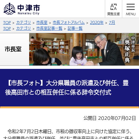
閲
M
覧
E
サイト内検索
文字の大きさ
TOP
カテゴリ
市長室
市長フォトアルバム
2020年
7月
支
N
援
U
TOP
カテゴリ
市長室記事一覧
記事一覧
拡大
標準
縮小
背景色
市長室
公式SNS
黒
青
白
Facebook
X (Twitter)
YouTube
やさしい日本語
総合メニュー
【市長フォト】大分県職員の派遣及び併任、豊
後高田市との相互併任に係る辞令交付式
ふりがなをつける
くらしの情報
届出・登録・証明
保険・年金
事業者の方へ
よみあげる
公開日 2020年07月02日
福祉・介護
健康・予防
入札・契約
産業・雇用
子育て・教育
言語を選択
令和2年7月2日木曜日、市税の徴収率向上に向けた協定に伴う、
税金
住宅・インフラ
農林水産業
税金
施設情報
子どもを預ける
観光・移住
英語（English）
中国語（簡体字）
大分県職員の派遣及び併任、並びに豊後高田市との相互併任に係る