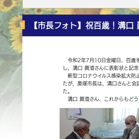
【市長フォト】祝百歳！溝口 
令和2年7月10日金曜日、百歳
し、溝口 眞澄さんに表彰状と記
新型コロナウイルス感染拡大防止
たが、奥塚市長は、溝口さんと会
た。
溝口 眞澄さん、これからもどう