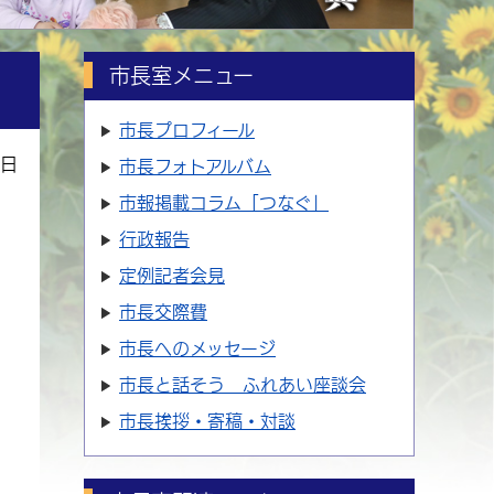
市長室メニュー
市長プロフィール
0日
市長フォトアルバム
市報掲載コラム「つなぐ」
行政報告
定例記者会見
市長交際費
市長へのメッセージ
市長と話そう ふれあい座談会
市長挨拶・寄稿・対談