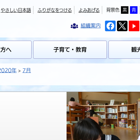
背景色
黒
青
やさしい日本語
ふりがなをつける
よみあげる
組織案内
の方へ
子育て・教育
観
2020年
7月