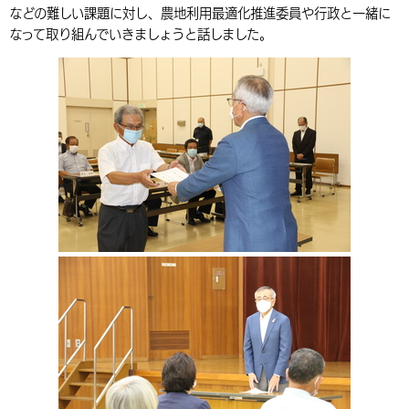
などの難しい課題に対し、農地利用最適化推進委員や行政と一緒に
環境・衛生
生涯学習・スポーツ・人権
都市整備
手当・助成
健康・医療
観光なび
スポットを探す
市政情報
中国語（繁体字）
韓国語（한국어）
なって取り組んでいきましょうと話しました。
選挙
外国人の方向け情報
相談・支援・情報
計画・施策
遊ぶ・体験する
グルメ・食べる
中津市について
市役所の紹介
組織案内
買う・おみやげ
四季のイベント・祭り
地方創生・地域活性化
広報・広聴
移住・定住
行政・計画