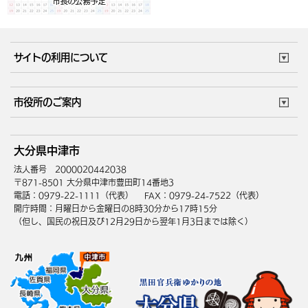
サイトの利用について
このサイトについて
個人情報の取扱い
市役所のご案内
ウェブアクセシビリティ
リンク・著作権
庁舎地図
組織案内
サイトマップ
大分県中津市
中津市へのアクセス
法人番号 2000020442038
〒871-8501 大分県中津市豊田町14番地3
電話：0979-22-1111（代表）
FAX：0979-24-7522（代表）
開庁時間：月曜日から金曜日の8時30分から17時15分
（但し、国民の祝日及び12月29日から翌年1月3日までは除く）