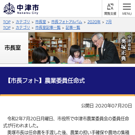
閲
M
覧
E
サイト内検索
文字の大きさ
TOP
カテゴリ
市長室
市長フォトアルバム
2020年
7月
支
N
援
U
TOP
カテゴリ
市長室記事一覧
記事一覧
拡大
標準
縮小
背景色
市長室
公式SNS
黒
青
白
Facebook
X (Twitter)
YouTube
やさしい日本語
総合メニュー
【市長フォト】農業委員任命式
ふりがなをつける
くらしの情報
届出・登録・証明
保険・年金
事業者の方へ
公開日 2020年07月20日
よみあげる
福祉・介護
健康・予防
入札・契約
産業・雇用
子育て・教育
令和2年7月20日月曜日、市役所で中津市農業委員会の委員任命
言語を選択
式が行われました。
税金
住宅・インフラ
農林水産業
税金
施設情報
子どもを預ける
観光・移住
英語（English）
中国語（簡体字）
奥塚市長は任命書を手渡した後、農業の担い手確保や農地の集積