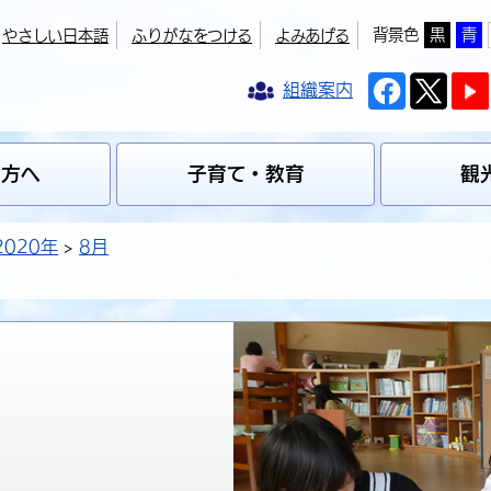
背景色
黒
青
やさしい日本語
ふりがなをつける
よみあげる
組織案内
の方へ
子育て・教育
観
2020年
8月