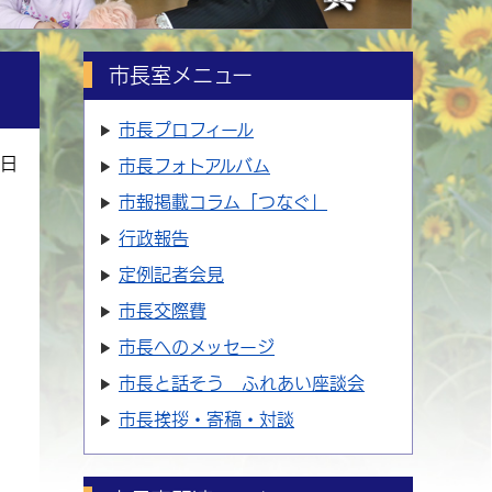
市長室メニュー
市長プロフィール
5日
市長フォトアルバム
市報掲載コラム「つなぐ」
行政報告
定例記者会見
市長交際費
市長へのメッセージ
市長と話そう ふれあい座談会
市長挨拶・寄稿・対談