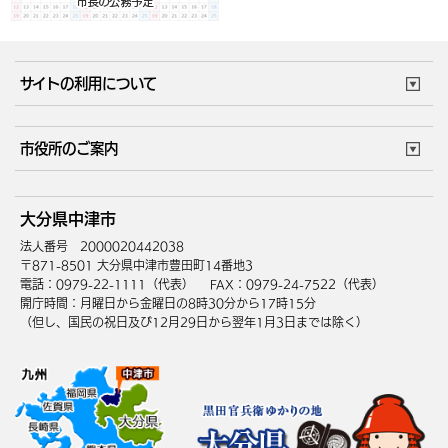
サイトの利用について
このサイトについて
個人情報の取扱い
市役所のご案内
ウェブアクセシビリティ
リンク・著作権
庁舎地図
組織案内
サイトマップ
大分県中津市
中津市へのアクセス
法人番号 2000020442038
〒871-8501 大分県中津市豊田町14番地3
電話：0979-22-1111（代表）
FAX：0979-24-7522（代表）
開庁時間：月曜日から金曜日の8時30分から17時15分
（但し、国民の祝日及び12月29日から翌年1月3日までは除く）