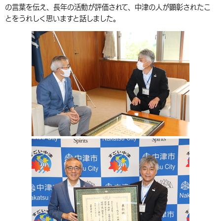
の言葉を伝え、長年の活動が評価されて、中津の人が顕彰されたこ
環境・衛生
生涯学習・スポーツ・人権
都市整備
手当・助成
健康・医療
観光なび
スポットを探す
市政情報
中国語（繁体字）
韓国語（한국어）
とをうれしく思いますと話しました。
選挙
外国人の方向け情報
相談・支援・情報
計画・施策
遊ぶ・体験する
グルメ・食べる
中津市について
市役所の紹介
組織案内
買う・おみやげ
四季のイベント・祭り
地方創生・地域活性化
広報・広聴
移住・定住
行政・計画