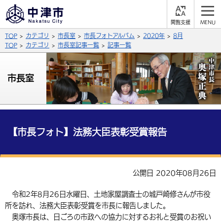
閲
M
覧
E
サイト内検索
文字の大きさ
TOP
カテゴリ
市長室
市長フォトアルバム
2020年
8月
支
N
援
U
TOP
カテゴリ
市長室記事一覧
記事一覧
拡大
標準
縮小
背景色
市長室
公式SNS
黒
青
白
Facebook
X (Twitter)
YouTube
やさしい日本語
総合メニュー
【市長フォト】法務大臣表彰受賞報告
ふりがなをつける
くらしの情報
届出・登録・証明
保険・年金
事業者の方へ
公開日 2020年08月26日
よみあげる
福祉・介護
健康・予防
入札・契約
産業・雇用
子育て・教育
令和2年8月26日水曜日、土地家屋調査士の城戸崎修さんが市役
言語を選択
所を訪れ、法務大臣表彰受賞を市長に報告しました。
税金
住宅・インフラ
農林水産業
税金
施設情報
子どもを預ける
観光・移住
英語（English）
中国語（簡体字）
奥塚市長は、日ごろの市政への協力に対するお礼と受賞のお祝い