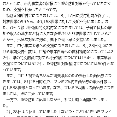
むとともに、市内事業者の皆様にも感染防止対策を行っていただく
ため、支援を拡充したところです。
特別定額給付金につきましては、8月17日に受付期間が終了し、
対象世帯の99.5％、40,168世帯に対して支給を行いました。ま
た、ひとり親世帯臨時特別給付金につきましては、子育て負担の増
加や収入の減少など特に大きな影響がひとり親世帯に生じているこ
とから、迅速な対応に努め、県下で最も早く支給いたしました。
また、中小事業者等への支援につきましては、8月28日時点にお
ける申請受付件数は、店舗や事業所等への賃料補助金については42
2件、県の特別融資に対する利子補給については154件、事業継続
支援金については527件、感染防止対策補助金については60件とな
っています。
また、コロナ禍で落ち込んだ消費喚起のため発行した商品券につ
きましては、8月28日時点で、プレミアム付き商品券の申込件数は
約1,888世帯となっています。なお、プレミアム無しの商品券につき
ましては、既に完売しています。
一方で、感染防止に配慮しながら、社会活動も再開いたしまし
た。
2月28日より休止していました「なかつ・こどもいきいきプレイ