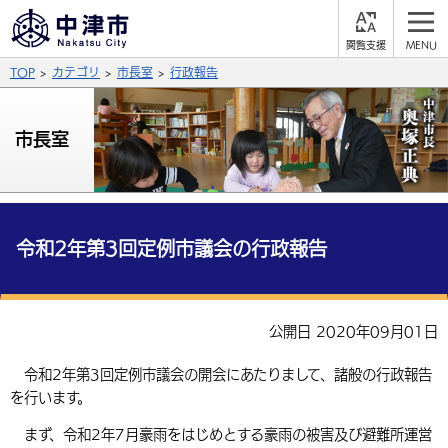
閲
M
覧
E
サイト内検索
文字の大きさ
TOP
カテゴリ
市長室
行政報告
支
N
援
U
拡大
標準
縮小
市長室
背景色
公式SNS
黒
青
白
Facebook
X (Twitter)
YouTube
やさしい日本語
令和2年第3回定例市議会の行政報告
総合メニュー
ふりがなをつける
くらしの情報
公開日 2020年09月01日
届出・登録・証明
保険・年金
事業者の方へ
よみあげる
令和2年第3回定例市議会の開会にあたりまして、諸般の行政報告
福祉・介護
健康・予防
入札・契約
産業・雇用
子育て・教育
を行います。
言語を選択
税金
住宅・インフラ
農林水産業
税金
施設情報
子どもを預ける
まず、令和2年7月豪雨をはじめとする豪雨の被害及び避難所運営
観光・移住
英語（English）
中国語（簡体字）