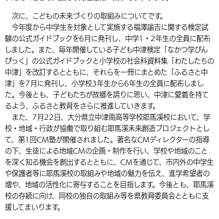
次に、こどもの未来づくりの取組みについてです。
今年度から中学生を対象として実施する福澤諭吉に関する検定試
験の公式ガイドブックを6月に発刊し、中学1・2年生の全員に配布
しました。また、毎年開催している子ども中津検定「なかつ学びん
ぴっく」の公式ガイドブックと小学校の社会科資料集「わたしたちの
中津」を改訂するとともに、それらを一冊にまとめた「ふるさと中
津」を7月に発刊し、小学校3年生から6年生の全員に配布しまし
た。今後とも、子どもたちが故郷を誇りに思い、中津に愛着を持て
るよう、ふるさと教育をさらに推進していきます。
また、7月22日、大分県立中津南高等学校耶馬溪校において、学
校・地域・行政が協働で取り組む耶馬溪未来創造プロジェクトとし
て、第1回CM塾が開催されました。著名なCMディレクターの指導
の下、生徒による地域CMの企画・制作を行い、学校や地域のこと
を深く知る機会を創出するとともに、CMを通じて、市内外の中学生
や保護者等に耶馬溪校の取組みや地域の魅力を伝え、進学希望者の
増や、地域の活性化に寄与することを目指します。今後とも、耶馬溪
校の存続に向け、同校の独自の取組み等を県教育委員会とともに支
援してまいります。