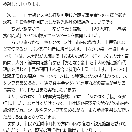
検討してまいります。
次に、コロナ禍で大きな打撃を受けた観光事業者への支援と観光
誘客、消費喚起を目的とした観光振興の取組みについてです。
「ちょい旅なかつ」、「なかつ発！福旅」、「2020中津耶馬渓
食の周遊」の3つの観光キャンペーンを展開しました。
「ちょい旅なかつ」キャンペーンは、市内の飲食店、土産品店な
どで使えるクーポンを宿泊者に贈呈します。「なかつ発！福旅」キャ
ンペーンは、大分県が実施する「おおいた旅クーポン」又は大分・宮
崎間、大分・熊本間を旅行する「おとなり割」を市内の指定旅行代
理店を通じて市民が利用する場合に補助を上乗せします。「2020中
津耶馬渓食の周遊」キャンペーンは、5種類のグルメを味わって、ス
タンプを集めると、抽選で食事券やダイハツ車などの賞品が当たる
事業で、12月29日まで実施しています。
また、なかはく（中津歴史博物館）では、「なかはく手帳」を発
行しました。なかはくだけでなく、中津城や福澤記念館などの市内各
施設を訪れ、シールやスタンプを集めながら、まち歩きを楽しんでい
ただける企画となっています。
まずは、市民や近隣市町村の方に市内の宿泊・観光施設を訪れて
いただくことで、観光の再活性化に繋げてまいります。