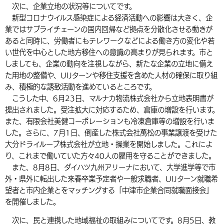
次に、企業立地の状況等についてです。
新型コロナウイルス感染症による経済活動への影響は大きく、企
業ではサプライチェーンの国内回帰など拠点を分散化させる動きが
あると同時に、労働者にもテレワークなどによる働き方の変化や若
い世代を中心とした地方移住への意識の高まりが見られます。市と
しましても、企業の動向を注視しながら、新たな企業の立地に備え
た用地の整備や、UIJターンや移住支援を含めた人材の確保に取り組
み、積極的な誘致活動を進めているところです。
こうした中、6月23日、マルナカ物流株式会社から立地表明書が
提出されました。受注拡大に対応するため、倉庫の増設を行います。
また、有限会社美健コーポレーションも冷凍倉庫等の増設を行いま
した。さらに、7月1日、倒産した株式会社萬松の事業譲渡を受けた
大分ドライルーブ株式会社が立地・操業を開始しました。これによ
り、これまで働いていた方々40人の雇用を守ることができました。
また、8月8日、ダイハツ九州アリーナにおいて、大学進学等で市
外・県外に転出した来春卒業予定者や一般求職者、UIJターン就職希
望者と市内企業とをマッチングする「中津市企業合同就職面接会」
を開催しました。
次に、民と連携した地域福祉の取組みについてです。8月5日、教