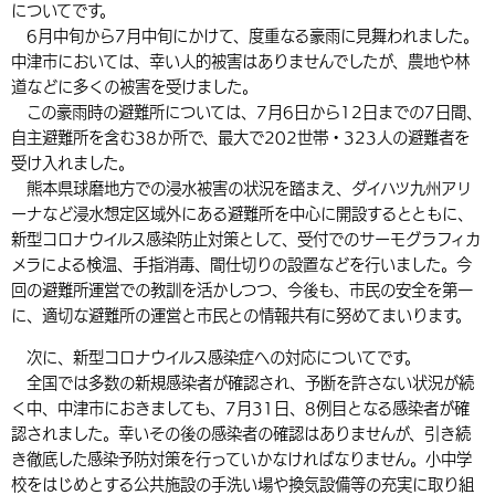
についてです。
環境・衛生
生涯学習・スポーツ・人権
都市整備
手当・助成
健康・医療
観光なび
スポットを探す
市政情報
6月中旬から7月中旬にかけて、度重なる豪雨に見舞われました。
中国語（繁体字）
韓国語（한국어）
中津市においては、幸い人的被害はありませんでしたが、農地や林
選挙
外国人の方向け情報
相談・支援・情報
計画・施策
遊ぶ・体験する
グルメ・食べる
中津市について
市役所の紹介
道などに多くの被害を受けました。
組織案内
この豪雨時の避難所については、7月6日から12日までの7日間、
買う・おみやげ
四季のイベント・祭り
地方創生・地域活性化
広報・広聴
自主避難所を含む38か所で、最大で202世帯・323人の避難者を
受け入れました。
移住・定住
行政・計画
熊本県球磨地方での浸水被害の状況を踏まえ、ダイハツ九州アリ
ーナなど浸水想定区域外にある避難所を中心に開設するとともに、
新型コロナウイルス感染防止対策として、受付でのサーモグラフィカ
メラによる検温、手指消毒、間仕切りの設置などを行いました。今
回の避難所運営での教訓を活かしつつ、今後も、市民の安全を第一
に、適切な避難所の運営と市民との情報共有に努めてまいります。
次に、新型コロナウイルス感染症への対応についてです。
全国では多数の新規感染者が確認され、予断を許さない状況が続
く中、中津市におきましても、7月31日、8例目となる感染者が確
認されました。幸いその後の感染者の確認はありませんが、引き続
き徹底した感染予防対策を行っていかなければなりません。小中学
校をはじめとする公共施設の手洗い場や換気設備等の充実に取り組