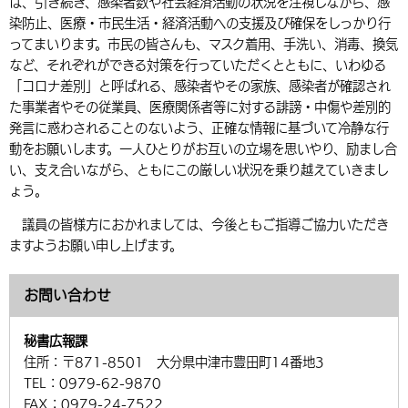
は、引き続き、感染者数や社会経済活動の状況を注視しながら、感
染防止、医療・市民生活・経済活動への支援及び確保をしっかり行
ってまいります。市民の皆さんも、マスク着用、手洗い、消毒、換気
など、それぞれができる対策を行っていただくとともに、いわゆる
「コロナ差別」と呼ばれる、感染者やその家族、感染者が確認され
た事業者やその従業員、医療関係者等に対する誹謗・中傷や差別的
発言に惑わされることのないよう、正確な情報に基づいて冷静な行
動をお願いします。一人ひとりがお互いの立場を思いやり、励まし合
い、支え合いながら、ともにこの厳しい状況を乗り越えていきまし
ょう。
議員の皆様方におかれましては、今後ともご指導ご協力いただき
ますようお願い申し上げます。
お問い合わせ
秘書広報課
住所：
〒871-8501 大分県中津市豊田町14番地3
TEL：
0979-62-9870
FAX：
0979-24-7522