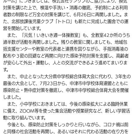
ルーム」につきましては、株式会社サンリブのご協力により、換気
対策を講じた上で、検温や手洗い・消毒の徹底、予約制による利用
者数の制限など万全の対策を講じて、6月26日に再開しました。ま
た、北部放課後児童クラブ「トトロ」も新たに完成した園舎での運
営を開始しています。
また、「元気！いきいき週一体操教室」も、全教室42か所のうち
過半数が活動を再開しました。残りの教室に関しましても、地域包
括支援センターや教室の代表者と連携を図りながら、手指消毒液の
配布や３密の回避など再開に向けた感染予防対策を支援し、高齢者
が安心して外出・運動し、人との交流ができるよう進めてまいりま
す。
また、中止となった大分県中学校総合体育大会に代わり、3年生の
最後の大会として、7月23日から、中津市中学校体育連盟とともに
感染防止・熱中症対策を徹底し、中津市中学校総合体育大会を開催
しました。
また、小中学校におきましては、今後の感染拡大による臨時休業
に備え、ZOOM等を使った集会活動や授業研究など、新しい学習活
動に取り組んでいます。
今後とも、感染防止対策をしっかりと行いながら、コロナ禍以前
と同様の社会活動を再開し、あるいはそれに代わる活動の在り方を