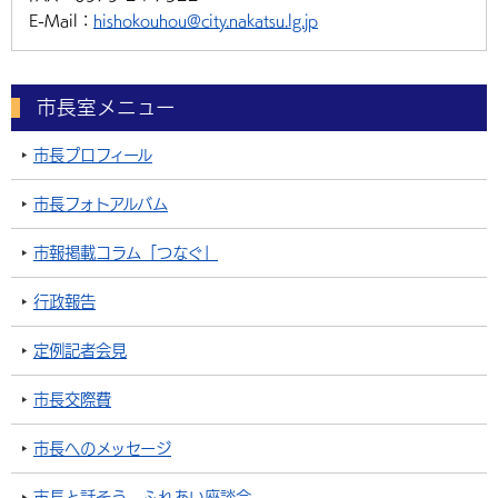
E-Mail：
hishokouhou@city.nakatsu.lg.jp
市長室メニュー
市長プロフィール
市長フォトアルバム
市報掲載コラム「つなぐ」
行政報告
定例記者会見
市長交際費
市長へのメッセージ
市長と話そう ふれあい座談会