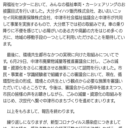
育福祉センターにおいて、みんなの福祉車両・カーシェアリングのお
披露目式を行いました。大分ダイハツ販売株式会社、あいおいニッ
セイ同和損害保険株式会社、中津市社会福祉協議会と中津市が共同
して事業を実施するもので、大分県下では初の取組みです。車の乗り
降りに不便を感じている障がいのある方や高齢の方をはじめ多くの
方に、地域の移動手段の一つとして利用いただけることを期待してい
ます。
最後に、環境共生都市なかつの実現に向けた取組みについてで
す。6月29日、中津市廃棄物減量等推進審議会に対し、ごみの減
量・資源化をさらに推進させる施策について諮問を行いました。市
民・事業者・学識経験者で組織するこの審議会において、現在、循
環型社会の形成、環境との共生という観点から必要な施策を審議い
ただいているところです。今後は、審議会からの答申を踏まえつつ、
市民の皆様の声をお聴きしながら、ごみの減量・資源化の取組みを
はじめ、次世代へ繋ぐ中津市のまちづくりを進めてまいります。
以上をもちまして、報告を終わります。
繰り返しになりますが、新型コロナウイルス感染症につきまして