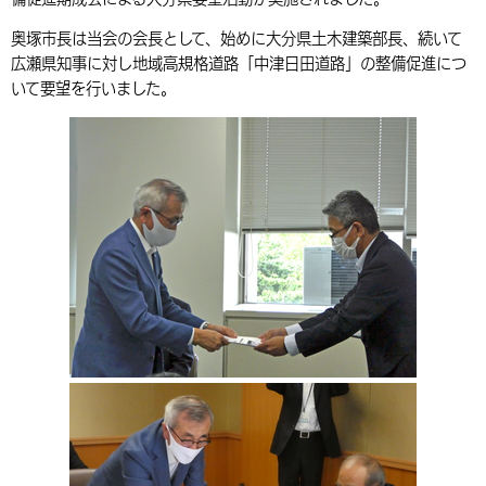
環境・衛生
生涯学習・スポーツ・人権
都市整備
手当・助成
健康・医療
観光なび
スポットを探す
市政情報
奥塚市長は当会の会長として、始めに大分県土木建築部長、続いて
中国語（繁体字）
韓国語（한국어）
広瀬県知事に対し地域高規格道路「中津日田道路」の整備促進につ
選挙
外国人の方向け情報
相談・支援・情報
計画・施策
遊ぶ・体験する
グルメ・食べる
中津市について
市役所の紹介
いて要望を行いました。
組織案内
買う・おみやげ
四季のイベント・祭り
地方創生・地域活性化
広報・広聴
移住・定住
行政・計画