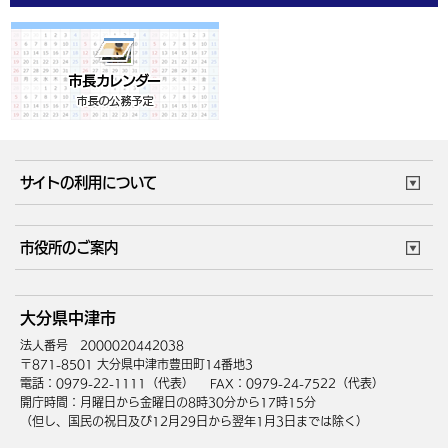
サイトの利用について
このサイトについて
個人情報の取扱い
市役所のご案内
ウェブアクセシビリティ
リンク・著作権
庁舎地図
組織案内
サイトマップ
大分県中津市
中津市へのアクセス
法人番号 2000020442038
〒871-8501 大分県中津市豊田町14番地3
電話：0979-22-1111（代表）
FAX：0979-24-7522（代表）
開庁時間：月曜日から金曜日の8時30分から17時15分
（但し、国民の祝日及び12月29日から翌年1月3日までは除く）