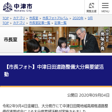
閲
M
覧
E
サイト内検索
文字の大きさ
TOP
カテゴリ
市長室
市長フォトアルバム
2020年
9月
支
N
援
U
TOP
カテゴリ
市長室記事一覧
記事一覧
拡大
標準
縮小
背景色
市長室
公式SNS
黒
青
白
Facebook
X (Twitter)
YouTube
やさしい日本語
総合メニュー
【市長フォト】中津日田道路整備大分県要望活
動
ふりがなをつける
くらしの情報
届出・登録・証明
保険・年金
事業者の方へ
よみあげる
公開日 2020年09月04日
福祉・介護
健康・予防
入札・契約
産業・雇用
子育て・教育
言語を選択
令和2年9月4日金曜日、大分県庁にて中津日田間地域高規格道路整
税金
住宅・インフラ
農林水産業
税金
施設情報
子どもを預ける
観光・移住
英語（English）
中国語（簡体字）
備促進期成会による大分県要望活動が実施されました。