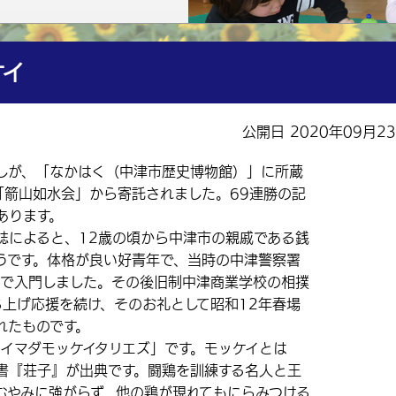
ケイ
公開日 2020年09月2
が、「なかはく（中津市歴史博物館）」に所蔵
「箭山如水会」から寄託されました。69連勝の記
あります。
によると、12歳の頃から中津市の親戚である銭
うです。体格が良い好青年で、当時の中津警察署
歳で入門しました。その後旧制中津商業学校の相撲
ち上げ応援を続け、そのお礼として昭和12年春場
れたものです。
イマダモッケイタリエズ」です。モッケイとは
書『荘子』が出典です。闘鶏を訓練する名人と王
むやみに強がらず、他の鶏が現れてもにらみつける