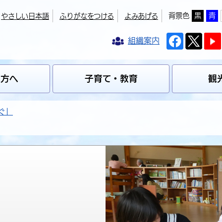
背景色
黒
青
やさしい日本語
ふりがなをつける
よみあげる
組織案内
の方へ
子育て・教育
観
ぐ」