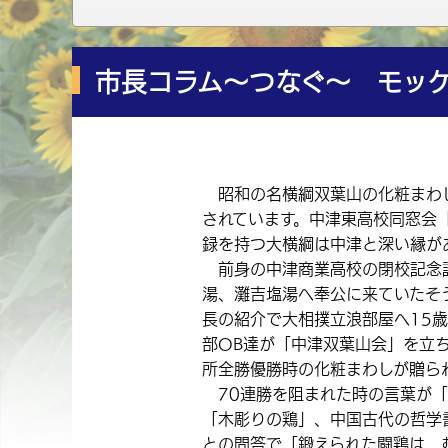
市長コラム～つなぐ～ モッ
昭和の名横綱双葉山の化粧まわし
されています。中津東高校同窓会
録を持つ大横綱は中津と深い縁が
前身の中津商業高校の閉校記念誌
湯、灘吉塩湯へ奉公に来ていたそ
長の紹介で大相撲立浪部屋へ15
部OB達が「中津双葉山会」を立
所全勝優勝時の化粧まわしが贈ら
70連勝を阻まれた時の言葉が「
「木彫りの鶏」、中国古代の哲学
との問答で「鍛えられた闘鶏は、