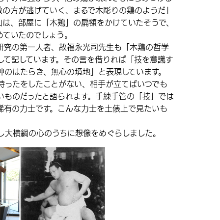
敵の方が逃げていく、まるで木彫りの鶏のようだ」
山は、部屋に「木鶏」の扁額をかけていたそうで、
めていたのでしょう。
究の第一人者、故福永光司先生も「木鶏の哲学
して記しています。その言を借りれば「技を意識す
神のはたらき、無心の境地」と表現しています。
ったをしたことがない、相手が立てばいつでも
いものだったと語られます。手練手管の「技」では
稀有の力士です。こんな力士を土俵上で見たいも
大横綱の心のうちに想像をめぐらしました。