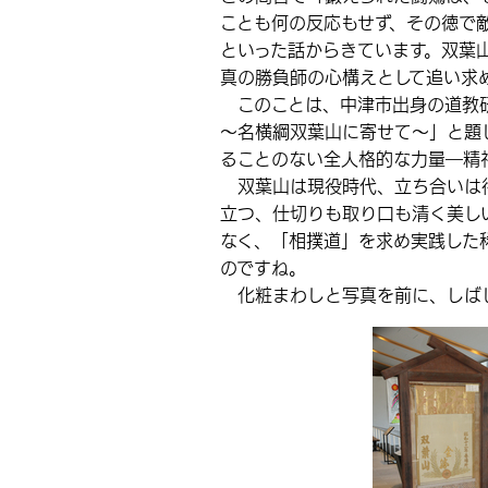
ことも何の反応もせず、その徳で
といった話からきています。双葉
真の勝負師の心構えとして追い求
このことは、中津市出身の道教研
～名横綱双葉山に寄せて～」と題
ることのない全人格的な力量―精
双葉山は現役時代、立ち合いは待
立つ、仕切りも取り口も清く美し
なく、「相撲道」を求め実践した
のですね。
化粧まわしと写真を前に、しばし