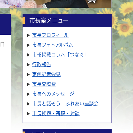
市長室メニュー
市長プロフィール
3日
市長フォトアルバム
市報掲載コラム「つなぐ」
行政報告
定例記者会見
市長交際費
市長へのメッセージ
市長と話そう ふれあい座談会
市長挨拶・寄稿・対談