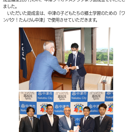
ました。
環境・衛生
生涯学習・スポーツ・人権
都市整備
手当・助成
健康・医療
観光なび
スポットを探す
市政情報
中国語（繁体字）
韓国語（한국어）
いただいた助成金は、中津の子どもたちの郷土学習のための「ワ
選挙
外国人の方向け情報
ンパク！たんけん中津」で使用させていただきます。
相談・支援・情報
計画・施策
遊ぶ・体験する
グルメ・食べる
中津市について
市役所の紹介
組織案内
買う・おみやげ
四季のイベント・祭り
地方創生・地域活性化
広報・広聴
移住・定住
行政・計画