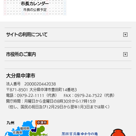
サイトの利用について
このサイトについて
個人情報の取扱い
市役所のご案内
ウェブアクセシビリティ
リンク・著作権
庁舎地図
組織案内
サイトマップ
大分県中津市
中津市へのアクセス
法人番号 2000020442038
〒871-8501 大分県中津市豊田町14番地3
電話：0979-22-1111（代表）
FAX：0979-24-7522（代表）
開庁時間：月曜日から金曜日の8時30分から17時15分
（但し、国民の祝日及び12月29日から翌年1月3日までは除く）