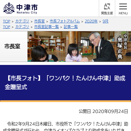
閲
M
覧
E
サイト内検索
文字の大きさ
TOP
カテゴリ
市長室
市長フォトアルバム
2020年
9月
支
N
援
U
TOP
カテゴリ
市長室記事一覧
記事一覧
拡大
標準
縮小
背景色
市長室
公式SNS
黒
青
白
Facebook
X (Twitter)
YouTube
やさしい日本語
総合メニュー
【市長フォト】「ワンパク！たんけん中津」助成
金贈呈式
ふりがなをつける
くらしの情報
届出・登録・証明
保険・年金
事業者の方へ
よみあげる
公開日 2020年09月24日
福祉・介護
健康・予防
入札・契約
産業・雇用
子育て・教育
言語を選択
令和2年9月24日木曜日、市役所で「ワンパク！たんけん中津」助
税金
住宅・インフラ
農林水産業
税金
施設情報
子どもを預ける
観光・移住
英語（English）
中国語（簡体字）
成金贈呈式が行われ、中津ライオンズクラブより助成金をいただき