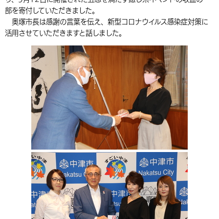
部を寄付していただきました。
環境・衛生
生涯学習・スポーツ・人権
都市整備
手当・助成
健康・医療
観光なび
スポットを探す
市政情報
中国語（繁体字）
韓国語（한국어）
奥塚市長は感謝の言葉を伝え、新型コロナウイルス感染症対策に
選挙
外国人の方向け情報
活用させていただきますと話しました。
相談・支援・情報
計画・施策
遊ぶ・体験する
グルメ・食べる
中津市について
市役所の紹介
組織案内
買う・おみやげ
四季のイベント・祭り
地方創生・地域活性化
広報・広聴
移住・定住
行政・計画