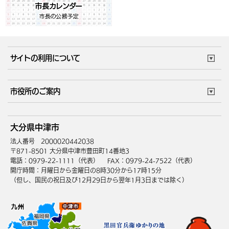
サイトの利用について
このサイトについて
個人情報の取扱い
市役所のご案内
ウェブアクセシビリティ
リンク・著作権
庁舎地図
組織案内
サイトマップ
大分県中津市
中津市へのアクセス
法人番号 2000020442038
〒871-8501 大分県中津市豊田町14番地3
電話：0979-22-1111（代表）
FAX：0979-24-7522（代表）
開庁時間：月曜日から金曜日の8時30分から17時15分
（但し、国民の祝日及び12月29日から翌年1月3日までは除く）